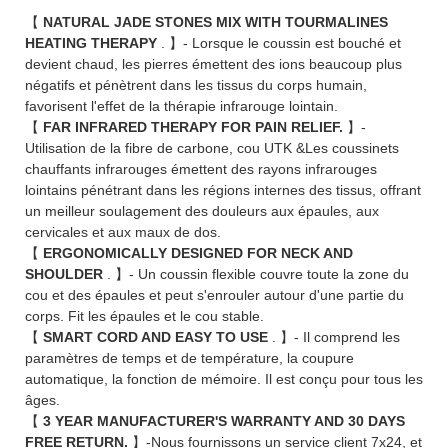
【
NATURAL JADE STONES MIX WITH TOURMALINES
HEATING THERAPY
. 】- Lorsque le coussin est bouché et
devient chaud, les pierres émettent des ions beaucoup plus
négatifs et pénètrent dans les tissus du corps humain,
favorisent l'effet de la thérapie infrarouge lointain.
【
FAR INFRARED THERAPY FOR PAIN RELIEF.
】-
Utilisation de la fibre de carbone, cou UTK &Les coussinets
chauffants infrarouges émettent des rayons infrarouges
lointains pénétrant dans les régions internes des tissus, offrant
un meilleur soulagement des douleurs aux épaules, aux
cervicales et aux maux de dos.
【
ERGONOMICALLY DESIGNED FOR NECK AND
SHOULDER
. 】- Un coussin flexible couvre toute la zone du
cou et des épaules et peut s'enrouler autour d'une partie du
corps. Fit les épaules et le cou stable.
【
SMART CORD AND EASY TO USE
. 】- Il comprend les
paramètres de temps et de température, la coupure
automatique, la fonction de mémoire. Il est conçu pour tous les
âges.
【
3 YEAR MANUFACTURER'S WARRANTY AND 30 DAYS
FREE RETURN.
】-Nous fournissons un service client 7x24, et