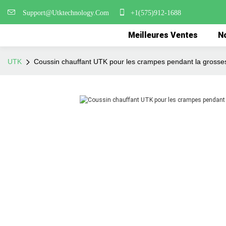
Support@Utktechnology.Com
+1(575)912-1688
Meilleures Ventes
No
UTK
Coussin chauffant UTK pour les crampes pendant la grosse