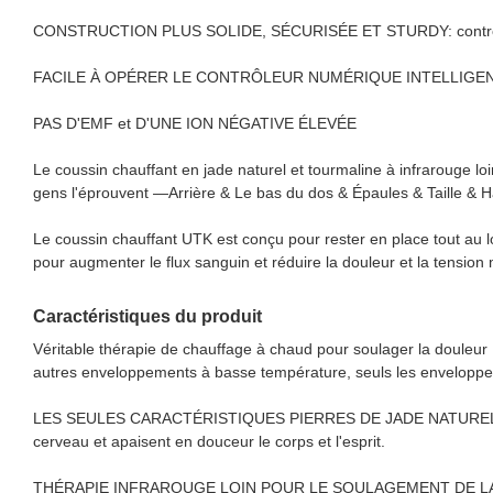
CONSTRUCTION PLUS SOLIDE, SÉCURISÉE ET STURDY: contrôle
FACILE À OPÉRER LE CONTRÔLEUR NUMÉRIQUE INTELLIGENT: Minu
PAS D'EMF et D'UNE ION NÉGATIVE ÉLEVÉE
Le coussin chauffant en jade naturel et tourmaline à infrarouge lo
gens l'éprouvent —Arrière & Le bas du dos & Épaules & Taille &
Le coussin chauffant UTK est conçu pour rester en place tout au 
pour augmenter le flux sanguin et réduire la douleur et la tension
Caractéristiques du produit
Véritable thérapie de chauffage à chaud pour soulager la douleur 
autres enveloppements à basse température, seuls les enveloppem
LES SEULES CARACTÉRISTIQUES PIERRES DE JADE NATURELLES: Les 
cerveau et apaisent en douceur le corps et l'esprit.
THÉRAPIE INFRAROUGE LOIN POUR LE SOULAGEMENT DE LA DOULEUR: 