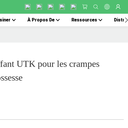
siner
À Propos De
Ressources
Distri
ffant UTK pour les crampes
ossesse