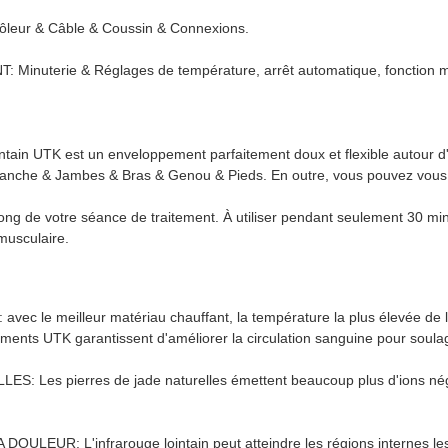
ur & Câble & Coussin & Connexions.
terie & Réglages de température, arrêt automatique, fonction 
intain UTK est un enveloppement parfaitement doux et flexible autour d
 Hanche & Jambes & Bras & Genou & Pieds. En outre, vous pouvez vous
long de votre séance de traitement. À utiliser pendant seulement 30 m
 musculaire.
: avec le meilleur matériau chauffant, la température la plus élevée de
ents UTK garantissent d'améliorer la circulation sanguine pour soula
pierres de jade naturelles émettent beaucoup plus d'ions négatifs 
L'infrarouge lointain peut atteindre les régions internes les pl