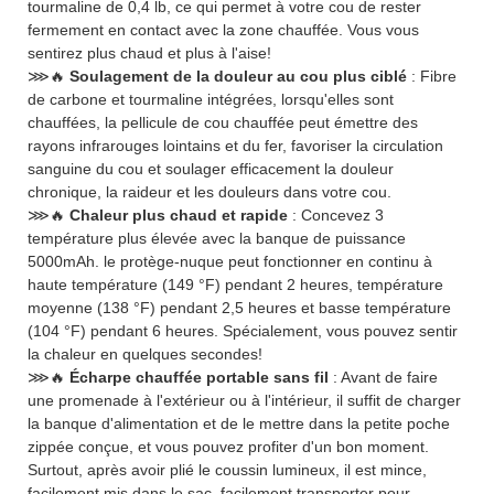
tourmaline de 0,4 lb, ce qui permet à votre cou de rester
fermement en contact avec la zone chauffée. Vous vous
sentirez plus chaud et plus à l'aise!
⋙🔥
Soulagement de la douleur au cou plus ciblé
: Fibre
de carbone et tourmaline intégrées, lorsqu'elles sont
chauffées, la pellicule de cou chauffée peut émettre des
rayons infrarouges lointains et du fer, favoriser la circulation
sanguine du cou et soulager efficacement la douleur
chronique, la raideur et les douleurs dans votre cou.
⋙🔥
Chaleur plus chaud et rapide
: Concevez 3
température plus élevée avec la banque de puissance
5000mAh. le protège-nuque peut fonctionner en continu à
haute température (149 °F) pendant 2 heures, température
moyenne (138 °F) pendant 2,5 heures et basse température
(104 °F) pendant 6 heures. Spécialement, vous pouvez sentir
la chaleur en quelques secondes!
⋙🔥
Écharpe chauffée portable sans fil
: Avant de faire
une promenade à l'extérieur ou à l'intérieur, il suffit de charger
la banque d'alimentation et de le mettre dans la petite poche
zippée conçue, et vous pouvez profiter d'un bon moment.
Surtout, après avoir plié le coussin lumineux, il est mince,
facilement mis dans le sac, facilement transporter pour