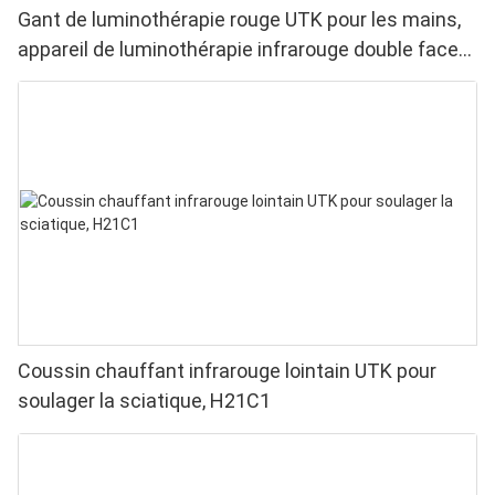
Gant de luminothérapie rouge UTK pour les mains,
appareil de luminothérapie infrarouge double face
pour soulager les douleurs aux doigts et aux
poignets - LED haute performance 660/850 nm, 4
puces en 1 pour une luminothérapie rouge à
domicile
Coussin chauffant infrarouge lointain UTK pour
soulager la sciatique, H21C1