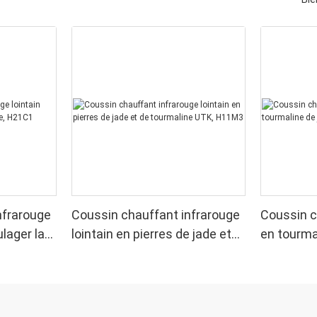
nfrarouge
Coussin chauffant infrarouge
Coussin c
lager la
lointain en pierres de jade et
en tourma
de tourmaline UTK, H11M3
UTK, H11