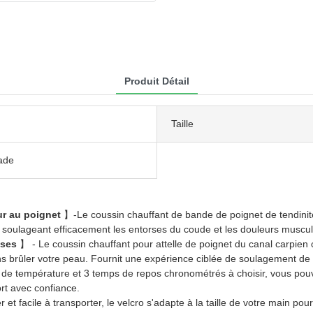
Produit Détail
Taille
jade
ur au poignet
】-Le coussin chauffant de bande de poignet de tendinite
e, soulageant efficacement les entorses du coude et les douleurs muscul
uses
】 - Le coussin chauffant pour attelle de poignet du canal carpie
s brûler votre peau. Fournit une expérience ciblée de soulagement de la
de température et 3 temps de repos chronométrés à choisir, vous pouve
rt avec confiance.
t facile à transporter, le velcro s'adapte à la taille de votre main pou