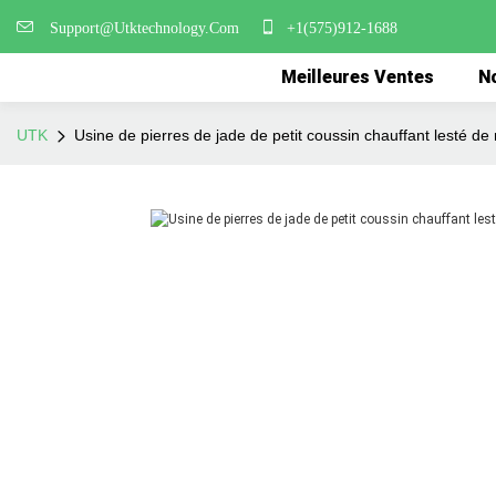
Support@Utktechnology.Com
+1(575)912-1688
Meilleures Ventes
No
UTK
Usine de pierres de jade de petit coussin chauffant lesté 