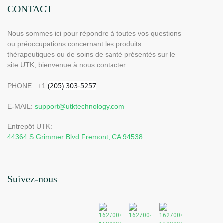
performance 660/850 nm, 4
CONTACT
puces en 1 pour une
Nous sommes ici pour répondre à toutes vos questions
luminothérapie rouge à
ou préoccupations concernant les produits
domicile
thérapeutiques ou de soins de santé présentés sur le
site UTK, bienvenue à nous contacter.
PHONE : +1
E-MAIL:
support@utktechnology.com
Entrepôt UTK:
44364 S Grimmer Blvd Fremont, CA 94538
Suivez-nous