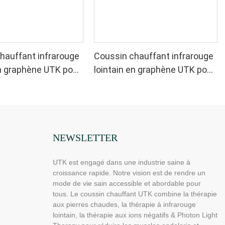
hauffant infrarouge
Coussin chauffant infrarouge
en graphène UTK pour
lointain en graphène UTK pour
a nuque et les
soulager la nuque et les
bleu
épaules, gris
NEWSLETTER
UTK est engagé dans une industrie saine à
croissance rapide. Notre vision est de rendre un
mode de vie sain accessible et abordable pour
tous. Le coussin chauffant UTK combine la thérapie
aux pierres chaudes, la thérapie à infrarouge
lointain, la thérapie aux ions négatifs & Photon Light