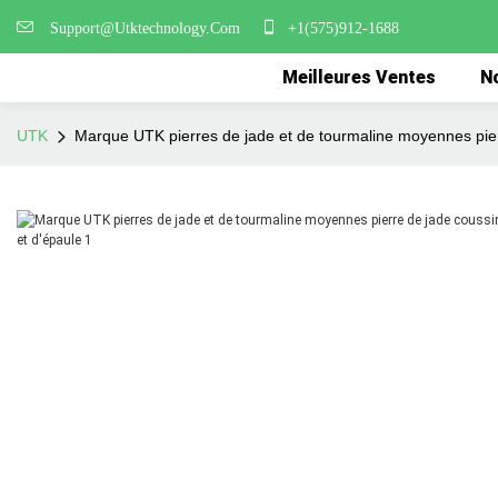
Support@Utktechnology.Com
+1(575)912-1688
Meilleures Ventes
No
UTK
Marque UTK pierres de jade et de tourmaline moyennes pierr