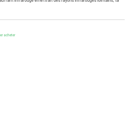
auffant infrarouge émettrait des rayons infrarouges lointains, ta
ler acheter