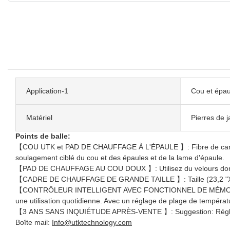
Application-1
Cou et épau
Matériel
Pierres de j
Points de balle:
【COU UTK et PAD DE CHAUFFAGE À L'ÉPAULE 】: Fibre de carbone in
soulagement ciblé du cou et des épaules et de la lame d'épaule.
【PAD DE CHAUFFAGE AU COU DOUX 】: Utilisez du velours doré pou
【CADRE DE CHAUFFAGE DE GRANDE TAILLE 】: Taille (23,2 "X17,7'') 
【CONTRÔLEUR INTELLIGENT AVEC FONCTIONNEL DE MÉMOIRE 】: Ap
une utilisation quotidienne. Avec un réglage de plage de températu
【3 ANS SANS INQUIÉTUDE APRÈS-VENTE 】: Suggestion: Réglez le t
Boîte mail:
Info@utktechnology.com