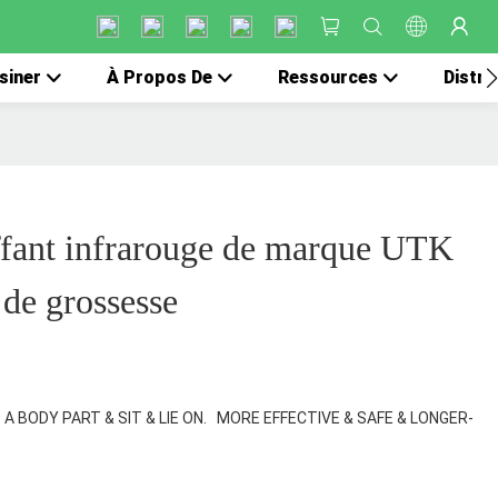
siner
À Propos De
Ressources
Distri
ffant infrarouge de marque UTK
 de grossesse
 BODY PART & SIT & LIE ON. MORE EFFECTIVE & SAFE & LONGER-