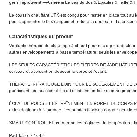
gens l'éprouvent —Arrière & Le bas du dos & Épaules & Taille &
Le coussin chauffant UTK est conçu pour rester en place tout au 
pour augmenter le flux sanguin et réduire la douleur et la tension
Caractéristiques du produit
Véritable thérapie de chauffage à chaud pour soulager la douleur 
autres enveloppements à basse température, seuls les enveloppem
LES SEULES CARACTÉRISTIQUES PIERRES DE JADE NATURELLES: Les 
cerveau et apaisent en douceur le corps et l'esprit.
THÉRAPIE INFRAROUGE LOIN POUR LE SOULAGEMENT DE LA DOULEUR: 
guérissant les muscles et les articulations endoloris en augmentant
ÉCLAT DE POIDS ET ENTRAÎNEMENT EN FORME DE CORPS POUR TOUT
et les douleurs à l'estomac. Les bandes flexibles garantissent le co
SMART CONTROLLER comprend les réglages de température, la c
Pad Taille: 7 "x 48"