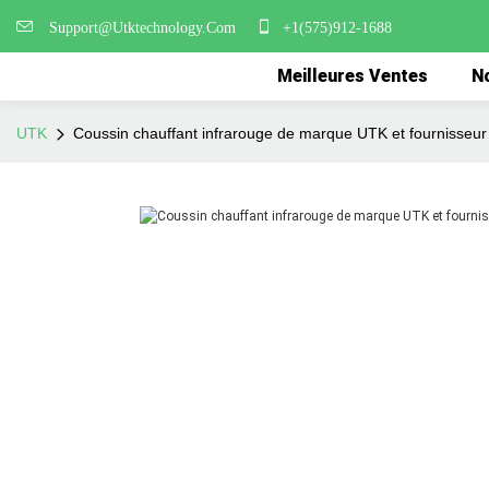
Support@Utktechnology.Com
+1(575)912-1688
Meilleures Ventes
No
UTK
Coussin chauffant infrarouge de marque UTK et fournisseu