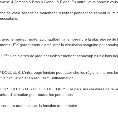
 Hanche & Jambes & Bras & Genou & Pieds. En outre, vous pouvez vous
long de votre séance de traitement. À utiliser pendant seulement 30 m
 musculaire.
: avec le meilleur matériau chauffant, la température la plus élevée de
ents UTK garantissent d'améliorer la circulation sanguine pour soula
pierres de jade naturelles émettent beaucoup plus d'ions négatifs 
L'infrarouge lointain peut atteindre les régions internes les pl
 la circulation et en réduisant l'inflammation.
ES LES PIÈCES DU CORPS: De plus, les ceintures de taille infrar
nfort d'utilisation pour toutes les personnes.
oupure automatique, la fonction de mémoire.