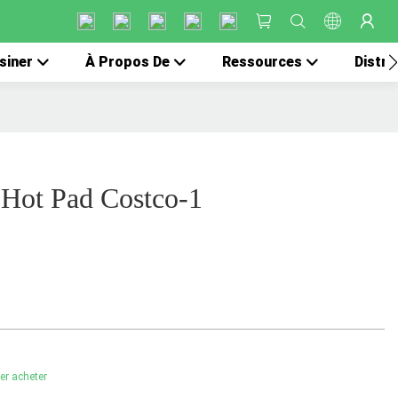
siner
À Propos De
Ressources
Distri
Hot Pad Costco-1
ler acheter