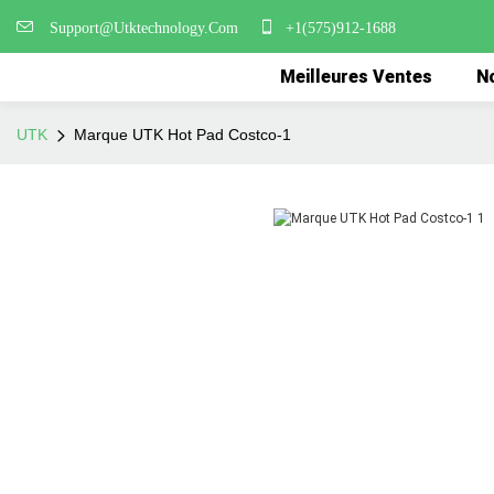
Support@Utktechnology.Com
+1(575)912-1688
Meilleures Ventes
No
UTK
Marque UTK Hot Pad Costco-1