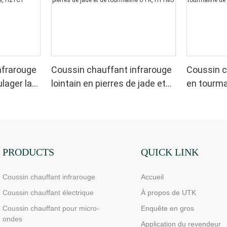
nfrarouge
Coussin chauffant infrarouge
Coussin c
lager la
lointain en pierres de jade et
en tourma
de tourmaline UTK, H11M3
UTK, H11
PRODUCTS
QUICK LINK
Coussin chauffant infrarouge
Accueil
Coussin chauffant électrique
À propos de UTK
Coussin chauffant pour micro-
Enquête en gros
ondes
Application du revendeur