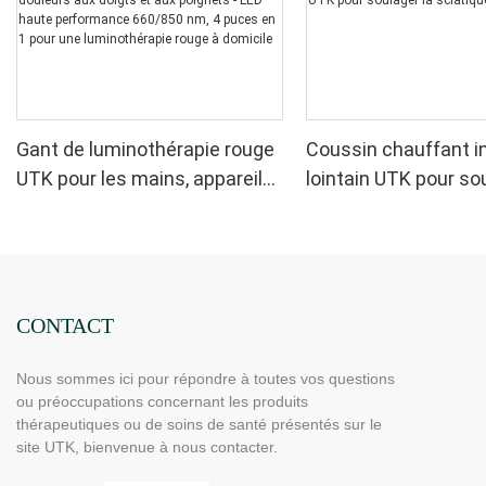
Gant de luminothérapie rouge
Coussin chauffant i
UTK pour les mains, appareil
lointain UTK pour sou
de luminothérapie infrarouge
sciatique, H21C1
double face pour soulager les
douleurs aux doigts et aux
poignets - LED haute
performance 660/850 nm, 4
CONTACT
puces en 1 pour une
Nous sommes ici pour répondre à toutes vos questions
luminothérapie rouge à
ou préoccupations concernant les produits
domicile
thérapeutiques ou de soins de santé présentés sur le
site UTK, bienvenue à nous contacter.