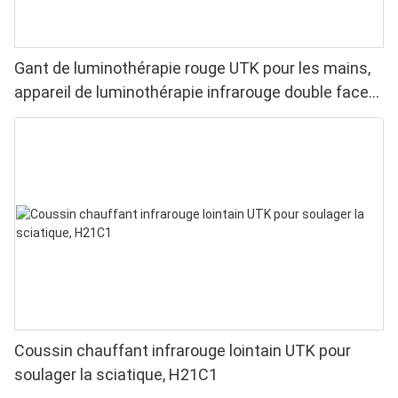
Gant de luminothérapie rouge UTK pour les mains,
appareil de luminothérapie infrarouge double face
pour soulager les douleurs aux doigts et aux
poignets - LED haute performance 660/850 nm, 4
puces en 1 pour une luminothérapie rouge à
domicile
Coussin chauffant infrarouge lointain UTK pour
soulager la sciatique, H21C1