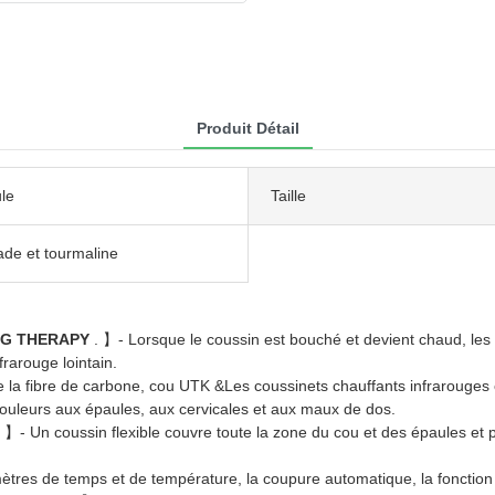
Produit Détail
le
Taille
ade et tourmaline
NG THERAPY
. 】- Lorsque le coussin est bouché et devient chaud, les
frarouge lointain.
e la fibre de carbone, cou UTK &Les coussinets chauffants infrarouges 
douleurs aux épaules, aux cervicales et aux maux de dos.
. 】- Un coussin flexible couvre toute la zone du cou et des épaules et p
ètres de temps et de température, la coupure automatique, la fonction 