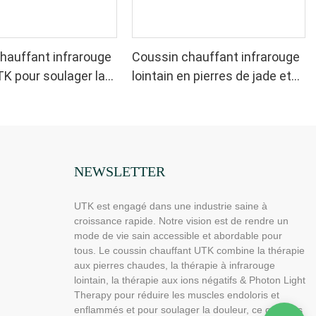
hauffant infrarouge
Coussin chauffant infrarouge
TK pour soulager la
lointain en pierres de jade et
, H21C1
de tourmaline UTK, H11M3
NEWSLETTER
UTK est engagé dans une industrie saine à
croissance rapide. Notre vision est de rendre un
mode de vie sain accessible et abordable pour
tous. Le coussin chauffant UTK combine la thérapie
aux pierres chaudes, la thérapie à infrarouge
lointain, la thérapie aux ions négatifs & Photon Light
Therapy pour réduire les muscles endoloris et
enflammés et pour soulager la douleur, ce qui vous