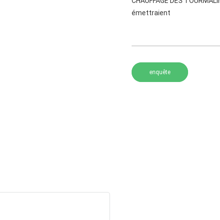
CHAUFFAGE DES TOURMALINES
émettraient
enquête