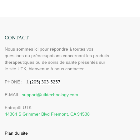
mémoire, arrêt automatique (Dimensions : 185 cm x
81 cm) H12G3
CONTACT
Nous sommes ici pour répondre à toutes vos
questions ou préoccupations concernant les produits
thérapeutiques ou de soins de santé présentés sur
le site UTK, bienvenue à nous contacter.
PHONE : +1
E-MAIL:
support@utktechnology.com
Entrepôt UTK:
44364 S Grimmer Blvd Fremont, CA 94538
Plan du site