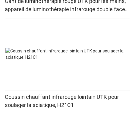
Gant de luminothérapie rouge UTK pour les mains,
appareil de luminothérapie infrarouge double face
pour soulager les douleurs aux doigts et aux
poignets - LED haute performance 660/850 nm, 4
puces en 1 pour une luminothérapie rouge à
domicile
Coussin chauffant infrarouge lointain UTK pour
soulager la sciatique, H21C1