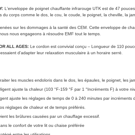
Y:
L'enveloppe de poignet chauffante infrarouge UTK est de 47 pouces d
s du corps comme le dos, le cou, le coude, le poignet, la cheville, la ja
enées sur les dommages à la santé des CEM. Cette enveloppe de chauf
 nous nous engageons à résoudre EMF tout le temps.
OR ALL AGES:
Le cordon est convivial conçu – Longueur de 110 pouc
essaient d'adapter leur relaxation musculaire à un horaire serré.
raiter les muscles endoloris dans le dos, les épaules, le poignet, les ja
igent ajuste la chaleur (103 °F-159 °F par 1 °Incréments F) à votre ni
igent ajuste les réglages de temps de 0 à 240 minutes par incréments 
s réglages de chaleur et de temps préférés.
ient les brûlures causées par un chauffage excessif.
dans le confort de votre lit ou chaise préférée
égé entre les utilisations.