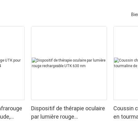
Bie
nfrarouge
Dispositif de thérapie oculaire
Coussin c
ude,
par lumière rouge
en tourma
rechargeable UTK 630 nm
UTK, H11