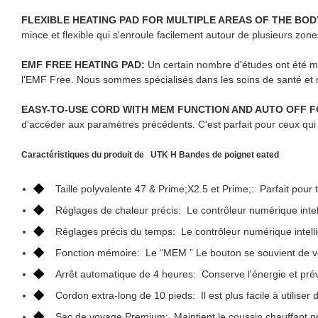
FLEXIBLE HEATING PAD FOR MULTIPLE AREAS OF THE BOD
mince et flexible qui s'enroule facilement autour de plusieurs zone
EMF FREE HEATING PAD:
Un certain nombre d'études ont été m
l'EMF Free. Nous sommes spécialisés dans les soins de santé et
EASY-TO-USE CORD WITH MEM FUNCTION AND AUTO OFF F
d'accéder aux paramètres précédents. C'est parfait pour ceux qui 
Caractéristiques du produit de
UTK H
Bandes de poignet eated
◆
Taille polyvalente 47 & Prime;X2.5 et Prime;: Parfait pour t
◆
Réglages de chaleur précis: Le contrôleur numérique intell
◆
Réglages précis du temps: Le contrôleur numérique intell
◆
Fonction mémoire: Le “MEM ” Le bouton se souvient de vo
◆
Arrêt automatique de 4 heures: Conserve l'énergie et prév
◆
Cordon extra-long de 10 pieds: Il est plus facile à utiliser 
◆
Sac de voyage Premium: Maintient le coussin chauffant prot