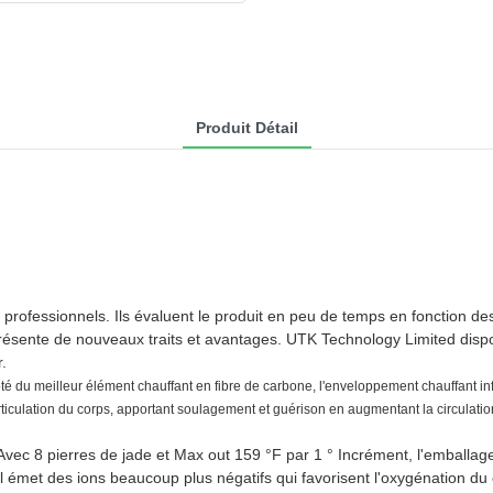
Produit Détail
rofessionnels. Ils évaluent le produit en peu de temps en fonction des
résente de nouveaux traits et avantages. UTK Technology Limited disp
.
té du meilleur élément chauffant en fibre de carbone, l'enveloppement chauffant in
rticulation du corps, apportant soulagement et guérison en augmentant la circulation
Avec 8 pierres de jade et Max out 159 °F par 1 ° Incrément, l'emballa
l émet des ions beaucoup plus négatifs qui favorisent l'oxygénation du