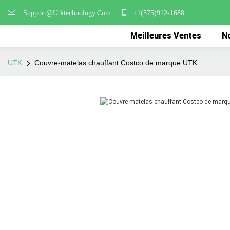
Support@Utktechnology.Com
+1(575)912-1688
Meilleures Ventes
No
UTK
Couvre-matelas chauffant Costco de marque UTK