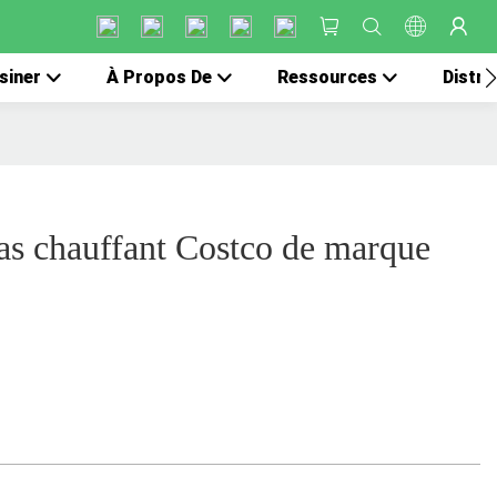
siner
À Propos De
Ressources
Distri
as chauffant Costco de marque