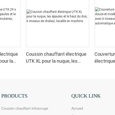
lectrique
Coussin chauffant électrique
Couvertur
pour la
UTK XL pour la nuque, les
électriqu
 le dos, 6
épaules et le haut du dos, 6
moelleuse,
4
niveaux de chaleur, lavable en
sherpa, a
utomatique
machine
chaleur, 
chauffage
PRODUCTS
QUICK LINK
Coussin chauffant infrarouge
Accueil