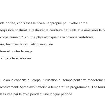
de portée, choisissez le niveau approprié pour votre corps.
quilibre postural, à restaurer la courbure naturelle et à améliorer la f
u corps humain ’S courbe physiologique de la colonne vertébrale.
re, favoriser la circulation sanguine.
iture et contre le siège.
ature à trois vitesses
is. Selon la capacité du corps, l'utilisation du temps peut être modéréme
progressivement. Après avoir atteint la température programmée, il se t
es blessures par le froid pendant une longue période.