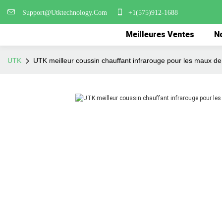
Support@Utktechnology.Com
+1(575)912-1688
Meilleures Ventes
No
UTK
UTK meilleur coussin chauffant infrarouge pour les maux de