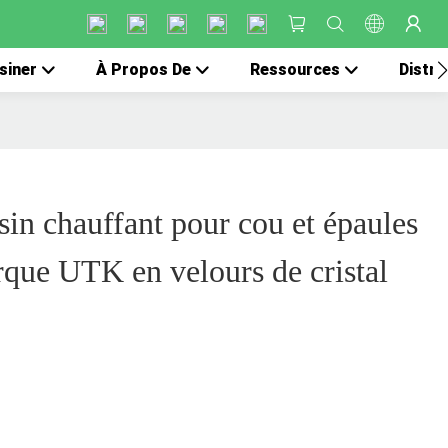
siner
À Propos De
Ressources
Distri
sin chauffant pour cou et épaules
que UTK en velours de cristal