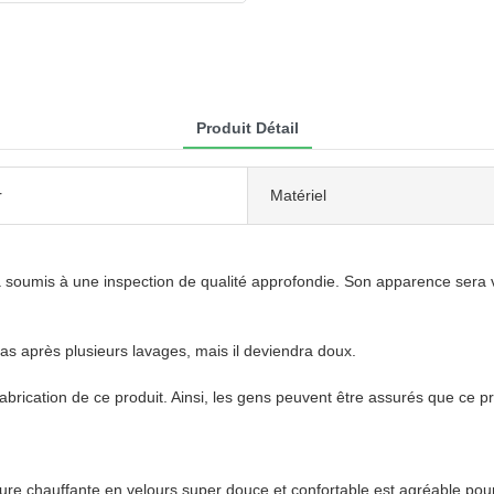
Produit Détail
r
Matériel
soumis à une inspection de qualité approfondie. Son apparence sera véri
pas après plusieurs lavages, mais il deviendra doux.
fabrication de ce produit. Ainsi, les gens peuvent être assurés que ce 
rture chauffante en velours super douce et confortable est agréable pour