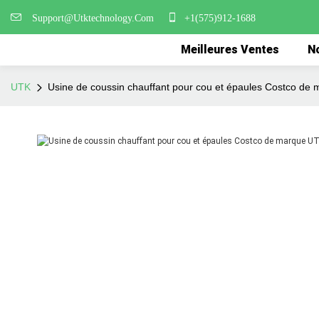
Support@Utktechnology.Com
+1(575)912-1688
Meilleures Ventes
No
UTK
Usine de coussin chauffant pour cou et épaules Costco de m