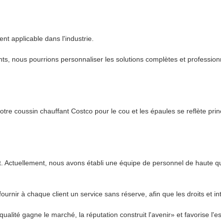
nt applicable dans l'industrie.
ients, nous pourrions personnaliser les solutions complètes et professio
notre coussin chauffant Costco pour le cou et les épaules se reflète pr
 Actuellement, nous avons établi une équipe de personnel de haute quali
urnir à chaque client un service sans réserve, afin que les droits et i
alité gagne le marché, la réputation construit l'avenir» et favorise l'esp