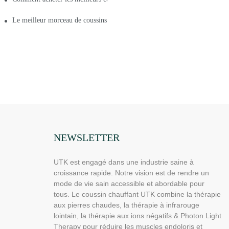
dable pour les maux de dos
Le meilleur morceau de coussins chauffants infrarouges pour les maux de 
NEWSLETTER
UTK est engagé dans une industrie saine à
croissance rapide. Notre vision est de rendre un
mode de vie sain accessible et abordable pour
tous. Le coussin chauffant UTK combine la thérapie
aux pierres chaudes, la thérapie à infrarouge
lointain, la thérapie aux ions négatifs & Photon Light
Therapy pour réduire les muscles endoloris et