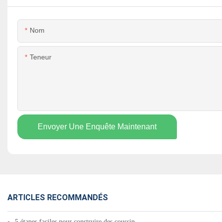
Nom
Teneur
Envoyer Une Enquête Maintenant
ARTICLES RECOMMANDÉS
5 étapes faciles pour construire des coussins chauffants infrarouges pour 