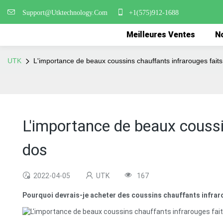
Support@Utktechnology.Com
+1(575)912-1688
Meilleures Ventes
No
UTK
L'importance de beaux coussins chauffants infrarouges fait
L'importance de beaux coussi
dos
2022-04-05
UTK
167
Pourquoi devrais-je acheter des coussins chauffants infrar