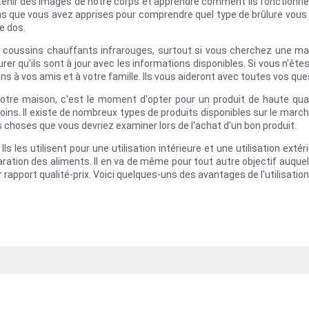
obtenir des images de notre corps et apprendre comment ils fonctionn
ns que vous avez apprises pour comprendre quel type de brûlure vous c
e dos.
 des coussins chauffants infrarouges, surtout si vous cherchez une 
rer qu'ils sont à jour avec les informations disponibles. Si vous n'ête
 à vos amis et à votre famille. Ils vous aideront avec toutes vos que
votre maison, c'est le moment d'opter pour un produit de haute q
ins. Il existe de nombreux types de produits disponibles sur le march
 choses que vous devriez examiner lors de l'achat d'un bon produit.
ls les utilisent pour une utilisation intérieure et une utilisation ex
paration des aliments. Il en va de même pour tout autre objectif auqu
r rapport qualité-prix. Voici quelques-uns des avantages de l'utilisati