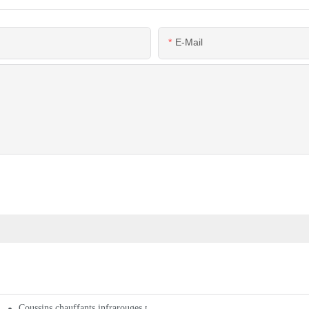
E-Mail
Coussins chauffants infrarouges pour les maux de dos Achetez les meilleu
les maux de dos