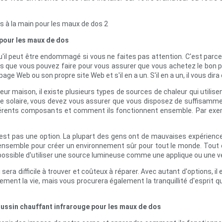
pour les maux de dos
qu'il peut être endommagé si vous ne faites pas attention. C'est parc
que vous pouvez faire pour vous assurer que vous achetez le bon prod
age Web ou son propre site Web et s'il en a un. S'il en a un, il vous dira d
ur maison, il existe plusieurs types de sources de chaleur qui utilis
énergie solaire, vous devez vous assurer que vous disposez de suffisamm
différents composants et comment ils fonctionnent ensemble. Par exem
est pas une option. La plupart des gens ont de mauvaises expériences
nsemble pour créer un environnement sûr pour tout le monde. Tout ce
possible d'utiliser une source lumineuse comme une applique ou une veill
a difficile à trouver et coûteux à réparer. Avec autant d'options, il e
lement la vie, mais vous procurera également la tranquillité d'espri
oussin chauffant infrarouge pour les maux de dos