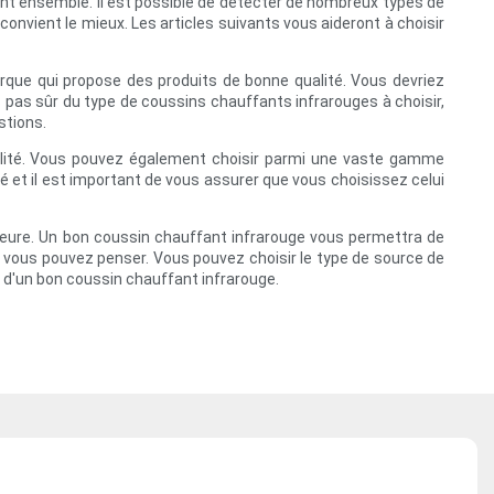
ent ensemble. Il est possible de détecter de nombreux types de
onvient le mieux. Les articles suivants vous aideront à choisir
marque qui propose des produits de bonne qualité. Vous devriez
s pas sûr du type de coussins chauffants infrarouges à choisir,
stions.
ualité. Vous pouvez également choisir parmi une vaste gamme
é et il est important de vous assurer que vous choisissez celui
térieure. Un bon coussin chauffant infrarouge vous permettra de
el vous pouvez penser. Vous pouvez choisir le type de source de
on d'un bon coussin chauffant infrarouge.