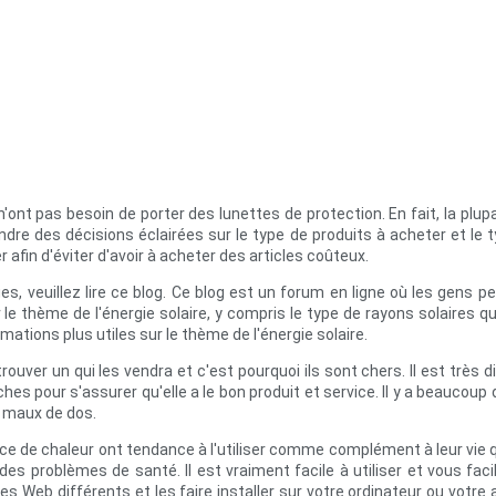
n'ont pas besoin de porter des lunettes de protection. En fait, la pl
 prendre des décisions éclairées sur le type de produits à acheter et le t
er afin d'éviter d'avoir à acheter des articles coûteux.
 veuillez lire ce blog. Ce blog est un forum en ligne où les gens pe
 thème de l'énergie solaire, y compris le type de rayons solaires qu'il
ations plus utiles sur le thème de l'énergie solaire.
trouver un qui les vendra et c'est pourquoi ils sont chers. Il est très d
hes pour s'assurer qu'elle a le bon produit et service. Il y a beaucoup
s maux de dos.
rce de chaleur ont tendance à l'utiliser comme complément à leur vie
des problèmes de santé. Il est vraiment facile à utiliser et vous facil
s Web différents et les faire installer sur votre ordinateur ou votre