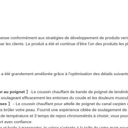
sesse conformément aux stratégies de développement de produits verts.
 les clients. Le produit a été et continue d'être l'un des produits les pl
 a été grandement améliorée grâce à l'optimisation des détails suivants
ur au poignet
】-Le coussin chauffant de bande de poignet de tendinite
e, soulageant efficacement les entorses du coude et les douleurs muscul
uses
】 - Le coussin chauffant pour attelle de poignet du canal carpie
s brûler votre peau. Fournit une expérience ciblée de soulagement de la
de température et 3 temps de repos chronométrés à choisir, vous pouve
rt avec confiance.
t facile à transporter, le velcro s'adapte à la taille de votre main pou