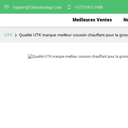
Support@Utktechnology.Com
+1(575)912-1688
Meilleures Ventes
No
UTK
Qualité UTK marque meilleur coussin chauffant pour la gro