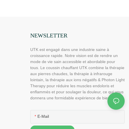
, H21C1
de tourmaline UTK, H11M3
NEWSLETTER
UTK est engagé dans une industrie saine à
croissance rapide. Notre vision est de rendre un
mode de vie sain accessible et abordable pour
tous. Le coussin chauffant UTK combine la thérapie
aux pierres chaudes, la thérapie à infrarouge
lointain, la thérapie aux ions négatifs & Photon Light
Therapy pour réduire les muscles endoloris et
enflammés et pour soulager la douleur, ce qui vous
donnera une formidable expérience de bien-être.
E-Mail