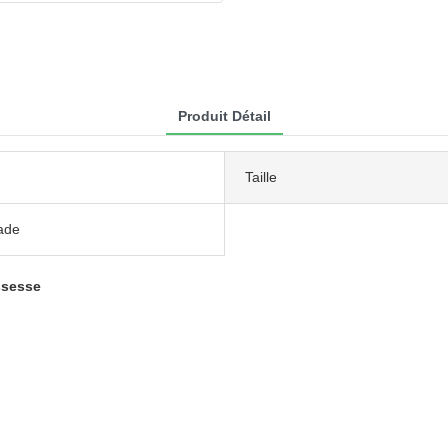
Produit Détail
Taille
jade
ssesse