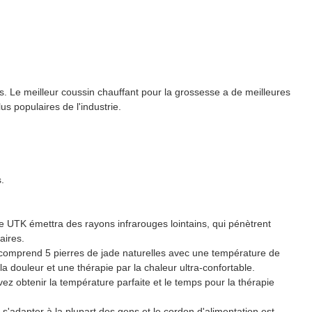
 Le meilleur coussin chauffant pour la grossesse a de meilleures
us populaires de l'industrie.
.
 UTK émettra des rayons infrarouges lointains, qui pénètrent
aires.
n comprend 5 pierres de jade naturelles avec une température de
 douleur et une thérapie par la chaleur ultra-confortable.
z obtenir la température parfaite et le temps pour la thérapie
r s'adapter à la plupart des gens et le cordon d'alimentation est