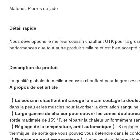
Matériel: Pierres de jade
Détail rapide
Nous développons le meilleur coussin chauffant UTK pour la gros
performances que tout autre produit similaire et est bien accepté par
Description du produit
La qualité globale du meilleur coussin chauffant pour la grossesse
À propos de cet article
【
Le coussin chauffant infrarouge lointain soulage la doule
dans la peau et les muscles pour favoriser la circulation sanguin
【
Large gamme de chaleur pour couvrir les zones douloure
sortie maximale de 159 °F, et répartir la chaleur uniformément san
【
Réglage de la température, arrêt automatique
】-3 réglages 
thermique, de sorte que vous pouvez vous détendre dans le confo
【
Repose-poignet ergonomique
】-Le poignet se déforme léger e