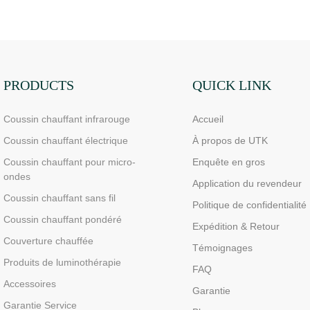
de luminothérapie infrarouge
sciatique
double face pour soulager les
douleurs aux doigts et aux
poignets - LED haute
performance 660/850 nm, 4
PRODUCTS
QUICK LINK
puces en 1 pour une
Coussin chauffant infrarouge
Accueil
luminothérapie rouge à
domicile
Coussin chauffant électrique
À propos de UTK
Coussin chauffant pour micro-
Enquête en gros
ondes
Application du revendeur
Coussin chauffant sans fil
Politique de confidentialité
Coussin chauffant pondéré
Expédition & Retour
Couverture chauffée
Témoignages
Produits de luminothérapie
FAQ
Accessoires
Garantie
Garantie Service