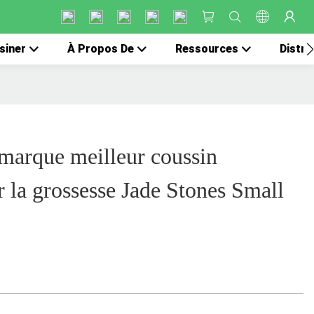
siner
À Propos De
Ressources
Distri
marque meilleur coussin
r la grossesse Jade Stones Small