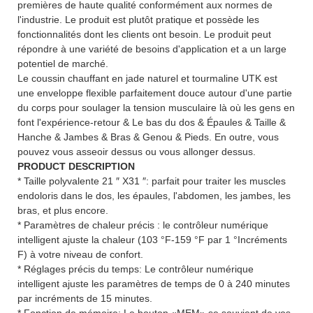
premières de haute qualité conformément aux normes de
l'industrie. Le produit est plutôt pratique et possède les
fonctionnalités dont les clients ont besoin. Le produit peut
répondre à une variété de besoins d'application et a un large
potentiel de marché.
Le coussin chauffant en jade naturel et tourmaline UTK est
une enveloppe flexible parfaitement douce autour d'une partie
du corps pour soulager la tension musculaire là où les gens en
font l'expérience-retour & Le bas du dos & Épaules & Taille &
Hanche & Jambes & Bras & Genou & Pieds. En outre, vous
pouvez vous asseoir dessus ou vous allonger dessus.
PRODUCT DESCRIPTION
* Taille polyvalente 21 ″ X31 ″: parfait pour traiter les muscles
endoloris dans le dos, les épaules, l'abdomen, les jambes, les
bras, et plus encore.
* Paramètres de chaleur précis : le contrôleur numérique
intelligent ajuste la chaleur (103 °F-159 °F par 1 °Incréments
F) à votre niveau de confort.
* Réglages précis du temps: Le contrôleur numérique
intelligent ajuste les paramètres de temps de 0 à 240 minutes
par incréments de 15 minutes.
* Fonction de mémoire: Le bouton «MEM» se souvient de vos