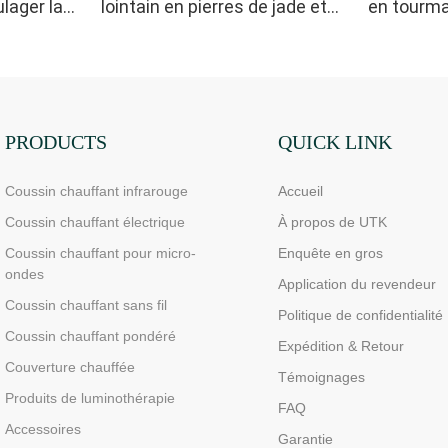
lager la
lointain en pierres de jade et
en tourma
de tourmaline UTK, H11M3
UTK, H11
PRODUCTS
QUICK LINK
Coussin chauffant infrarouge
Accueil
Coussin chauffant électrique
À propos de UTK
Coussin chauffant pour micro-
Enquête en gros
ondes
Application du revendeur
Coussin chauffant sans fil
Politique de confidentialité
Coussin chauffant pondéré
Expédition & Retour
Couverture chauffée
Témoignages
Produits de luminothérapie
FAQ
Accessoires
Garantie