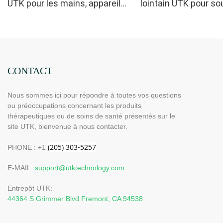
UTK pour les mains, appareil
lointain UTK pour sou
de luminothérapie infrarouge
sciatique, H21C1
double face pour soulager les
douleurs aux doigts et aux
poignets - LED haute
performance 660/850 nm, 4
CONTACT
puces en 1 pour une
Nous sommes ici pour répondre à toutes vos questions
luminothérapie rouge à
ou préoccupations concernant les produits
domicile
thérapeutiques ou de soins de santé présentés sur le
site UTK, bienvenue à nous contacter.
PHONE : +1
E-MAIL:
support@utktechnology.com
Entrepôt UTK:
44364 S Grimmer Blvd Fremont, CA 94538