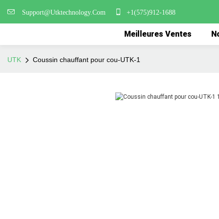
Support@Utktechnology.Com
+1(575)912-1688
Meilleures Ventes
No
UTK
Coussin chauffant pour cou-UTK-1