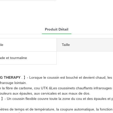
Produit Détail
le
Taille
ade et tourmaline
NG THERAPY
. 】- Lorsque le coussin est bouché et devient chaud, les
frarouge lointain.
e la fibre de carbone, cou UTK &Les coussinets chauffants infrarouges 
douleurs aux épaules, aux cervicales et aux maux de dos.
. 】- Un coussin flexible couvre toute la zone du cou et des épaules et p
ètres de temps et de température, la coupure automatique, la fonction 