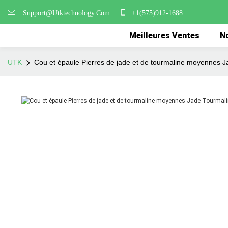
Support@Utktechnology.Com
+1(575)912-1688
Meilleures Ventes
No
UTK
Cou et épaule Pierres de jade et de tourmaline moyennes 