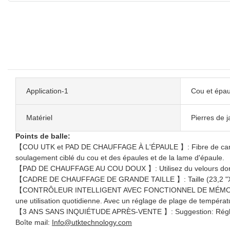
Application-1
Cou et épau
Matériel
Pierres de j
Points de balle:
【COU UTK et PAD DE CHAUFFAGE À L'ÉPAULE 】: Fibre de carbone in
soulagement ciblé du cou et des épaules et de la lame d'épaule.
【PAD DE CHAUFFAGE AU COU DOUX 】: Utilisez du velours doré pou
【CADRE DE CHAUFFAGE DE GRANDE TAILLE 】: Taille (23,2 "X17,7'') 
【CONTRÔLEUR INTELLIGENT AVEC FONCTIONNEL DE MÉMOIRE 】: Ap
une utilisation quotidienne. Avec un réglage de plage de températu
【3 ANS SANS INQUIÉTUDE APRÈS-VENTE 】: Suggestion: Réglez le t
Boîte mail:
Info@utktechnology.com