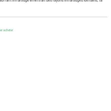
auffant infrarouge émettrait des rayons infrarouges lointains, ta
ler acheter