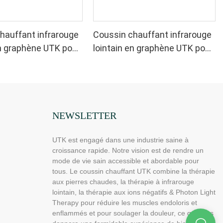
hauffant infrarouge
Coussin chauffant infrarouge
en graphène UTK pour
lointain en graphène UTK pour
a nuque et les
soulager la nuque et les
bleu
épaules, gris
NEWSLETTER
UTK est engagé dans une industrie saine à
croissance rapide. Notre vision est de rendre un
mode de vie sain accessible et abordable pour
tous. Le coussin chauffant UTK combine la thérapie
aux pierres chaudes, la thérapie à infrarouge
lointain, la thérapie aux ions négatifs & Photon Light
Therapy pour réduire les muscles endoloris et
enflammés et pour soulager la douleur, ce qui vous