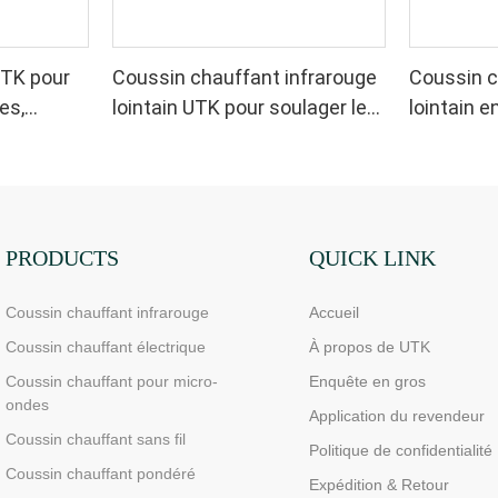
UTK pour
Coussin chauffant infrarouge
Coussin c
es,
lointain UTK pour soulager les
lointain 
douleurs cervicales, des
soulager l
épaules et du dos, H21B1
épaules, 
PRODUCTS
QUICK LINK
Coussin chauffant infrarouge
Accueil
Coussin chauffant électrique
À propos de UTK
Coussin chauffant pour micro-
Enquête en gros
ondes
Application du revendeur
Coussin chauffant sans fil
Politique de confidentialité
Coussin chauffant pondéré
Expédition & Retour