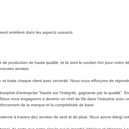
ment amélioré dans les aspects suivants.
 de production de haute qualité, et ils sont le soutien fort pour notr
mbreuses années.
» et traite chaque client avec sincérité. Nous nous efforçons de répond
osophie d'entreprise "basée sur l'intégrité, gagnante par la qualité". E
Nous nous engageons à devenir un chef de file dans l'industrie avec un
forcement de la marque et la compétitivité de base.
oderne à travers des années de vent et de pluie. Nous avons élargi no
onal, de sorte que notre circule sur le marché intérieur et étranger. L