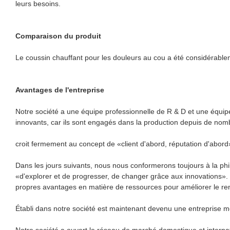
leurs besoins.
Comparaison du produit
Le coussin chauffant pour les douleurs au cou a été considérable
Avantages de l'entreprise
Notre société a une équipe professionnelle de R & D et une équipe
innovants, car ils sont engagés dans la production depuis de no
croit fermement au concept de «client d'abord, réputation d'abord
Dans les jours suivants, nous nous conformerons toujours à la phil
«d'explorer et de progresser, de changer grâce aux innovations». 
propres avantages en matière de ressources pour améliorer le ren
Établi dans notre société est maintenant devenu une entreprise m
Notre société a ouvert le réseau de marché domestique et internati