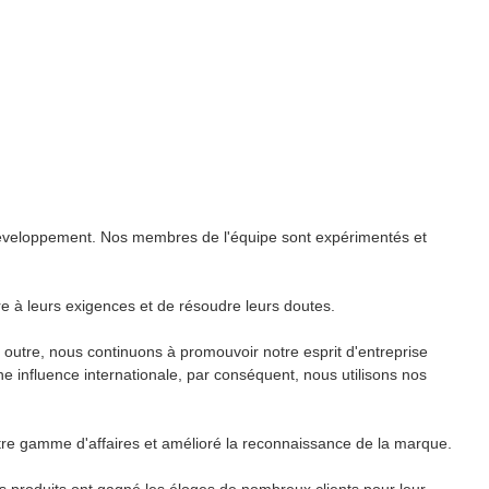
e développement. Nos membres de l'équipe sont expérimentés et
re à leurs exigences et de résoudre leurs doutes.
n outre, nous continuons à promouvoir notre esprit d'entreprise
e influence internationale, par conséquent, nous utilisons nos
tre gamme d'affaires et amélioré la reconnaissance de la marque.
es produits ont gagné les éloges de nombreux clients pour leur