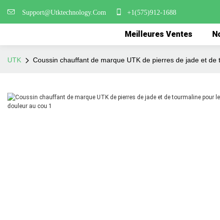
Support@Utktechnology.Com
+1(575)912-1688
Meilleures Ventes
No
UTK
Coussin chauffant de marque UTK de pierres de jade et de t