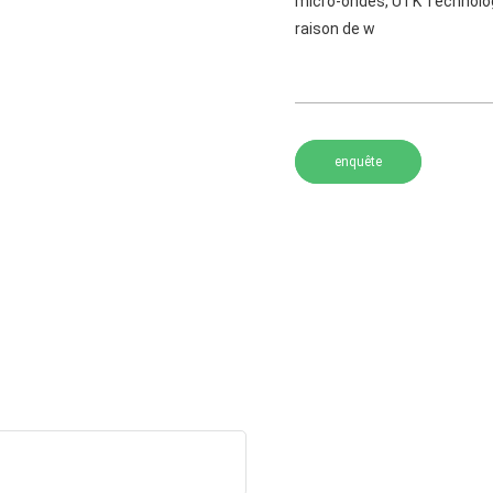
micro-ondes, UTK Technology
raison de w
enquête