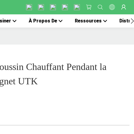
siner
À Propos De
Ressources
Distri
oussin Chauffant Pendant la
ignet UTK