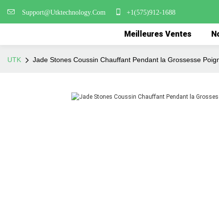
Support@Utktechnology.Com
+1(575)912-1688
Meilleures Ventes
No
UTK
Jade Stones Coussin Chauffant Pendant la Grossesse Poig