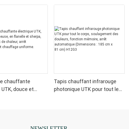
e chauffante
Tapis chauffant infrarouge
e UTK, douce et
photonique UTK pour tout le
 en flanelle et
corps, soulagement des
vec 6 niveaux de
douleurs, fonction mémoire,
arrêt automatique et
arrêt automatique
 uniforme.
(Dimensions : 185 cm x
81 cm) H12G3
NEWSLETTER