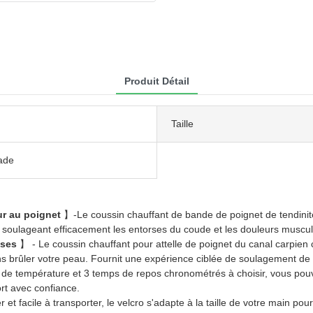
Produit Détail
Taille
jade
ur au poignet
】-Le coussin chauffant de bande de poignet de tendinite
e, soulageant efficacement les entorses du coude et les douleurs muscul
uses
】 - Le coussin chauffant pour attelle de poignet du canal carpie
s brûler votre peau. Fournit une expérience ciblée de soulagement de la
de température et 3 temps de repos chronométrés à choisir, vous pouve
rt avec confiance.
t facile à transporter, le velcro s'adapte à la taille de votre main pou