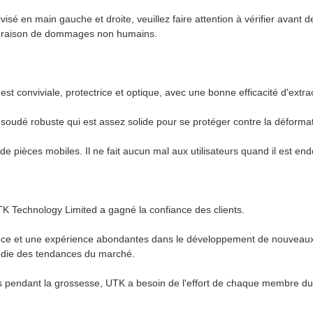
visé en main gauche et droite, veuillez faire attention à vérifier avan
en raison de dommages non humains.
t conviviale, protectrice et optique, avec une bonne efficacité d'extrac
l soudé robuste qui est assez solide pour se protéger contre la déforma
u de pièces mobiles. Il ne fait aucun mal aux utilisateurs quand il est e
TK Technology Limited a gagné la confiance des clients.
nce et une expérience abondantes dans le développement de nouveaux 
ondie des tendances du marché.
ants pendant la grossesse, UTK a besoin de l'effort de chaque membre 