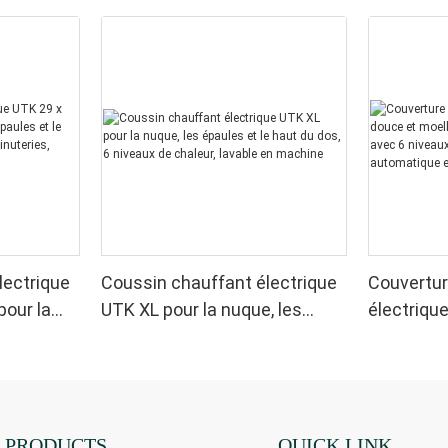
lectrique
Coussin chauffant électrique
Couvertur
pour la
UTK XL pour la nuque, les
électriqu
 le dos, 6
épaules et le haut du dos, 6
moelleuse,
4
niveaux de chaleur, lavable en
sherpa, a
utomatique
machine
chaleur, 
chauffage
PRODUCTS
QUICK LINK