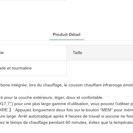
Produit Détail
le
Taille
ade et tourmaline
tégrée, lors du chauffage, le coussin chauffant infrarouge émettrai
r la couche extérieure, léger, doux et confortable.
pour une plus large gamme d'utilisation, vous pouvez l'utiliser pour
puyez longuement deux fois sur le bouton "MEM" pour mémoriser 
re large. Arrêt automatique après 4 heures de travail si aucune ne fixe
emps de chauffage pendant 60 minutes, évitez que la température n