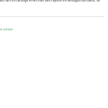
auffant infrarouge émettrait des rayons infrarouges lointains, ta
ler acheter