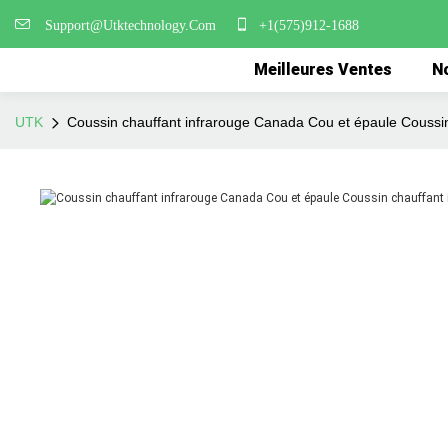
Support@Utktechnology.Com
+1(575)912-1688
Meilleures Ventes
No
UTK
Coussin chauffant infrarouge Canada Cou et épaule Couss