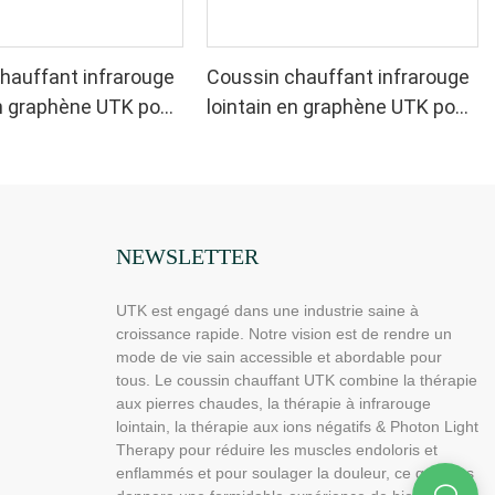
hauffant infrarouge
Coussin chauffant infrarouge
en graphène UTK pour
lointain en graphène UTK pour
a nuque et les
soulager la nuque et les
bleu
épaules, gris
NEWSLETTER
UTK est engagé dans une industrie saine à
croissance rapide. Notre vision est de rendre un
mode de vie sain accessible et abordable pour
tous. Le coussin chauffant UTK combine la thérapie
aux pierres chaudes, la thérapie à infrarouge
lointain, la thérapie aux ions négatifs & Photon Light
Therapy pour réduire les muscles endoloris et
enflammés et pour soulager la douleur, ce qui vous