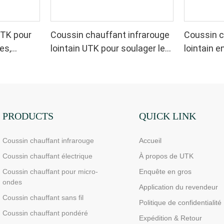
UTK pour
Coussin chauffant infrarouge
Coussin c
es,
lointain UTK pour soulager les
lointain 
douleurs cervicales, des
soulager l
épaules et du dos, H21B1
épaules, 
PRODUCTS
QUICK LINK
Coussin chauffant infrarouge
Accueil
Coussin chauffant électrique
À propos de UTK
Coussin chauffant pour micro-
Enquête en gros
ondes
Application du revendeur
Coussin chauffant sans fil
Politique de confidentialité
Coussin chauffant pondéré
Expédition & Retour