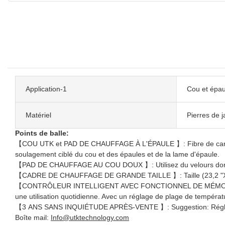
Application-1
Cou et épau
Matériel
Pierres de j
Points de balle:
【COU UTK et PAD DE CHAUFFAGE À L'ÉPAULE 】: Fibre de carbone in
soulagement ciblé du cou et des épaules et de la lame d'épaule.
【PAD DE CHAUFFAGE AU COU DOUX 】: Utilisez du velours doré pou
【CADRE DE CHAUFFAGE DE GRANDE TAILLE 】: Taille (23,2 "X17,7'') 
【CONTRÔLEUR INTELLIGENT AVEC FONCTIONNEL DE MÉMOIRE 】: Ap
une utilisation quotidienne. Avec un réglage de plage de températu
【3 ANS SANS INQUIÉTUDE APRÈS-VENTE 】: Suggestion: Réglez le t
Boîte mail:
Info@utktechnology.com