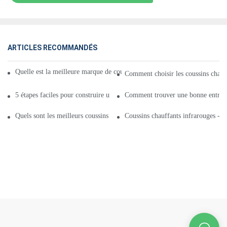
ARTICLES RECOMMANDÉS
Quelle est la meilleure marque de coussins chauffants infrarouges en Chin
Comment choisir les coussins chauff
5 étapes faciles pour construire un coussin chauffant infrarouge
Comment trouver une bonne entrepri
Quels sont les meilleurs coussins chauffants infrarouges pour 2021 ?
Coussins chauffants infrarouges - G