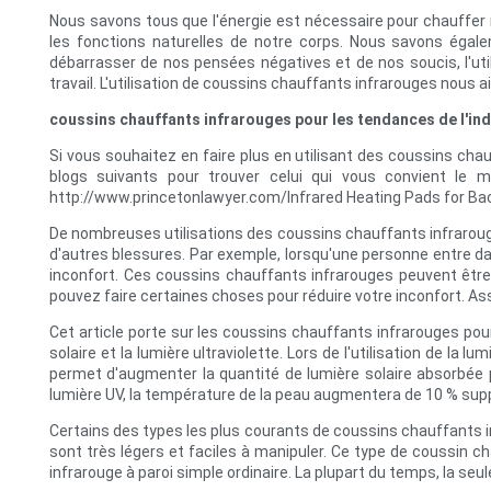
Nous savons tous que l'énergie est nécessaire pour chauffer 
les fonctions naturelles de notre corps. Nous savons égal
débarrasser de nos pensées négatives et de nos soucis, l'ut
travail. L'utilisation de coussins chauffants infrarouges nous a
coussins chauffants infrarouges pour les tendances de l'in
Si vous souhaitez en faire plus en utilisant des coussins chau
blogs suivants pour trouver celui qui vous convient le 
http://www.princetonlawyer.com/Infrared Heating Pads for Bac
De nombreuses utilisations des coussins chauffants infrarouge
d'autres blessures. Par exemple, lorsqu'une personne entre da
inconfort. Ces coussins chauffants infrarouges peuvent être u
pouvez faire certaines choses pour réduire votre inconfort. 
Cet article porte sur les coussins chauffants infrarouges pour
solaire et la lumière ultraviolette. Lors de l'utilisation de la 
permet d'augmenter la quantité de lumière solaire absorbée pa
lumière UV, la température de la peau augmentera de 10 % supp
Certains des types les plus courants de coussins chauffants in
sont très légers et faciles à manipuler. Ce type de coussin c
infrarouge à paroi simple ordinaire. La plupart du temps, la seul