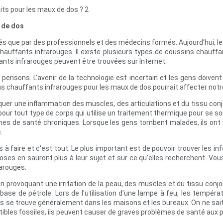
 de dos
sés que par des professionnels et des médecins formés. Aujourd'hui, le
uffants infrarouges. Il existe plusieurs types de coussins chauffan
ants infrarouges peuvent être trouvées sur Internet.
pensons. L'avenir de la technologie est incertain et les gens doive
ns chauffants infrarouges pour les maux de dos pourrait affecter notre
quer une inflammation des muscles, des articulations et du tissu con
 pour tout type de corps qui utilise un traitement thermique pour se 
s de santé chroniques. Lorsque les gens tombent malades, ils ont b
.
 à faire et c'est tout. Le plus important est de pouvoir trouver les
ses en sauront plus à leur sujet et sur ce qu'elles recherchent. Vou
arouges.
en provoquant une irritation de la peau, des muscles et du tissu conjo
à base de pétrole. Lors de l'utilisation d'une lampe à feu, les tempé
ges se trouve généralement dans les maisons et les bureaux. On ne sai
ibles fossiles, ils peuvent causer de graves problèmes de santé aux p