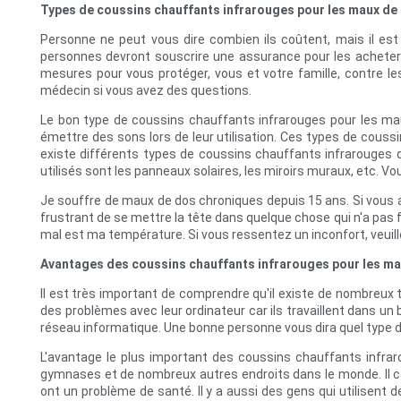
Types de coussins chauffants infrarouges pour les maux de
Personne ne peut vous dire combien ils coûtent, mais il es
personnes devront souscrire une assurance pour les acheter. 
mesures pour vous protéger, vous et votre famille, contre les
médecin si vous avez des questions.
Le bon type de coussins chauffants infrarouges pour les maux 
émettre des sons lors de leur utilisation. Ces types de couss
existe différents types de coussins chauffants infrarouges q
utilisés sont les panneaux solaires, les miroirs muraux, etc. V
Je souffre de maux de dos chroniques depuis 15 ans. Si vous a
frustrant de se mettre la tête dans quelque chose qui n'a pas f
mal est ma température. Si vous ressentez un inconfort, veuill
Avantages des coussins chauffants infrarouges pour les m
Il est très important de comprendre qu'il existe de nombreux 
des problèmes avec leur ordinateur car ils travaillent dans un 
réseau informatique. Une bonne personne vous dira quel type de
L'avantage le plus important des coussins chauffants infrarou
gymnases et de nombreux autres endroits dans le monde. Il co
ont un problème de santé. Il y a aussi des gens qui utilisent