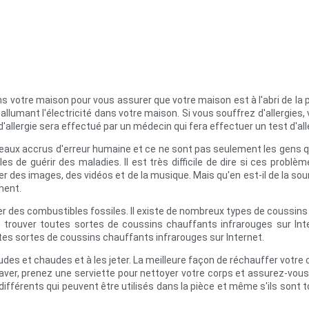
 votre maison pour vous assurer que votre maison est à l'abri de la p
 allumant l'électricité dans votre maison. Si vous souffrez d'allergies
allergie sera effectué par un médecin qui fera effectuer un test d'alle
iveaux accrus d'erreur humaine et ce ne sont pas seulement les gens 
les de guérir des maladies. Il est très difficile de dire si ces pro
r des images, des vidéos et de la musique. Mais qu'en est-il de la sour
ment.
brûler des combustibles fossiles. Il existe de nombreux types de coussin
 trouver toutes sortes de coussins chauffants infrarouges sur Inte
tes sortes de coussins chauffants infrarouges sur Internet.
audes et chaudes et à les jeter. La meilleure façon de réchauffer votr
aver, prenez une serviette pour nettoyer votre corps et assurez-vous
ifférents qui peuvent être utilisés dans la pièce et même s'ils sont tou