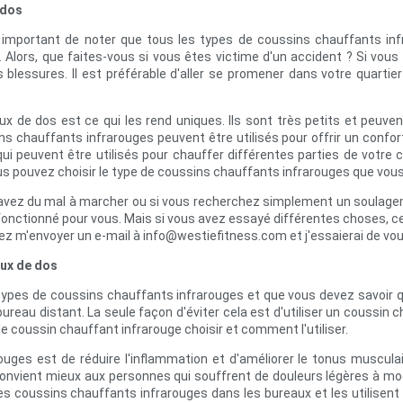
 dos
t important de noter que tous les types de coussins chauffants i
Alors, que faites-vous si vous êtes victime d'un accident ? Si vou
 blessures. Il est préférable d'aller se promener dans votre quartier
de dos est ce qui les rend uniques. Ils sont très petits et peuvent
ins chauffants infrarouges peuvent être utilisés pour offrir un confo
ui peuvent être utilisés pour chauffer différentes parties de votre
ous pouvez choisir le type de coussins chauffants infrarouges que vous 
vez du mal à marcher ou si vous recherchez simplement un soulagemen
onctionné pour vous. Mais si vous avez essayé différentes choses, ce b
ez m'envoyer un e-mail à info@westiefitness.com et j'essaierai de vou
aux de dos
types de coussins chauffants infrarouges et que vous devez savoir q
bureau distant. La seule façon d'éviter cela est d'utiliser un coussin 
 coussin chauffant infrarouge choisir et comment l'utiliser.
ges est de réduire l'inflammation et d'améliorer le tonus musculaire
nvient mieux aux personnes qui souffrent de douleurs légères à modér
 des coussins chauffants infrarouges dans les bureaux et les utilisen