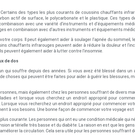
 Certains des types les plus courants de coussins chauffants infrar
bon actif de surface, le polycarbonate et le plastique. Ces types 
en combinaison avec une variété d'instruments et d'équipements médi
uges en combinaison avec d'autres instruments et équipements médi
s votre corps. Il peut également aider à soulager l'apnée du sommeil
ins chauffants infrarouges peuvent aider à réduire la douleur et l'inco
s peuvent également aider à lutter contre l'insomnie.
ux de dos
n qui souffre depuis des années. Si vous avez été blessé dans un acc
 de choses qui peuvent être faites pour aider à guérir les blessures, 
rsonnes, mais également chez les personnes souffrant de divers maux
 maladies et lorsque vous cherchez un endroit approprié pour comme
és. Lorsque vous recherchez un endroit approprié pour commencer votre
ennent à vos besoins. Une bonne façon de commencer votre voyage est d
n plus courante. Les personnes qui ont eu une condition médicale qui né
tension artérielle très basse et du diabète. La raison en est que les ge
améliorer la circulation. Cela sera utile pour les personnes souffrant 