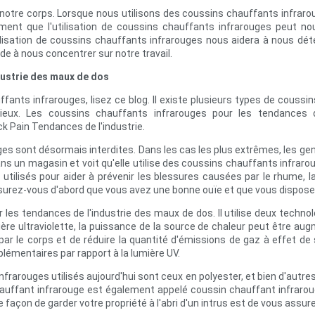
notre corps. Lorsque nous utilisons des coussins chauffants infraro
ement que l'utilisation de coussins chauffants infrarouges peut 
ilisation de coussins chauffants infrarouges nous aidera à nous dét
ide à nous concentrer sur notre travail.
dustrie des maux de dos
ffants infrarouges, lisez ce blog. Il existe plusieurs types de couss
mieux. Les coussins chauffants infrarouges pour les tendances
k Pain Tendances de l'industrie.
s sont désormais interdites. Dans les cas les plus extrêmes, les gen
ns un magasin et voit qu'elle utilise des coussins chauffants infra
tilisés pour aider à prévenir les blessures causées par le rhume, l
Assurez-vous d'abord que vous avez une bonne ouïe et que vous dispos
 les tendances de l'industrie des maux de dos. Il utilise deux techn
lumière ultraviolette, la puissance de la source de chaleur peut être au
r le corps et de réduire la quantité d'émissions de gaz à effet de 
lémentaires par rapport à la lumière UV.
frarouges utilisés aujourd'hui sont ceux en polyester, et bien d'autr
hauffant infrarouge est également appelé coussin chauffant infraroug
e façon de garder votre propriété à l'abri d'un intrus est de vous assur