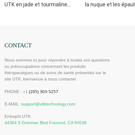
UTK en jade et tourmaline
la nuque et les épaul
pour la nuque et les épaules,
H21N1
H21N2-L
CONTACT
Nous sommes ici pour répondre à toutes vos questions
ou préoccupations concernant les produits
thérapeutiques ou de soins de santé présentés sur le
site UTK, bienvenue à nous contacter.
PHONE : +1
E-MAIL:
support@utktechnology.com
Entrepôt UTK:
44364 S Grimmer Blvd Fremont, CA 94538