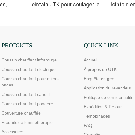
es,
lointain UTK pour soulager les
lointain 
douleurs cervicales, des
soulager l
épaules et du dos, H21B1
épaules, 
PRODUCTS
QUICK LINK
Coussin chauffant infrarouge
Accueil
Coussin chauffant électrique
À propos de UTK
Coussin chauffant pour micro-
Enquête en gros
ondes
Application du revendeur
Coussin chauffant sans fil
Politique de confidentialité
Coussin chauffant pondéré
Expédition & Retour
Couverture chauffée
Témoignages
Produits de luminothérapie
FAQ
Accessoires
Garantie