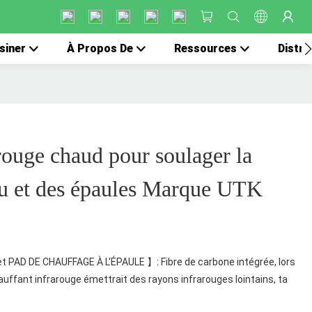
siner
À Propos De
Ressources
Distri
rouge chaud pour soulager la
ou et des épaules Marque UTK
t PAD DE CHAUFFAGE À L'ÉPAULE 】: Fibre de carbone intégrée, lors
auffant infrarouge émettrait des rayons infrarouges lointains, ta