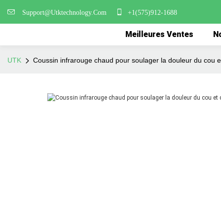
Support@Utktechnology.Com
+1(575)912-1688
Meilleures Ventes
No
UTK
Coussin infrarouge chaud pour soulager la douleur du cou