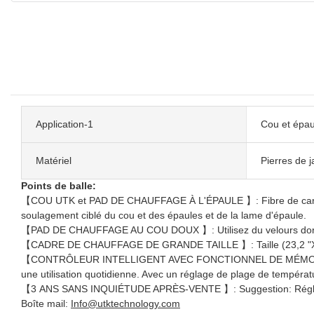
Application-1
Cou et épau
Matériel
Pierres de j
Points de balle:
【COU UTK et PAD DE CHAUFFAGE À L'ÉPAULE 】: Fibre de carbone in
soulagement ciblé du cou et des épaules et de la lame d'épaule.
【PAD DE CHAUFFAGE AU COU DOUX 】: Utilisez du velours doré pou
【CADRE DE CHAUFFAGE DE GRANDE TAILLE 】: Taille (23,2 "X17,7'') 
【CONTRÔLEUR INTELLIGENT AVEC FONCTIONNEL DE MÉMOIRE 】: Ap
une utilisation quotidienne. Avec un réglage de plage de températu
【3 ANS SANS INQUIÉTUDE APRÈS-VENTE 】: Suggestion: Réglez le t
Boîte mail:
Info@utktechnology.com