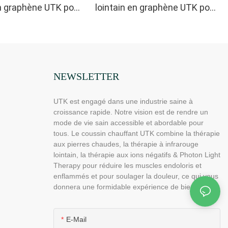
en graphène UTK pour
lointain en graphène UTK pour
a nuque et les
soulager la nuque et les
bleu
épaules, gris
NEWSLETTER
UTK est engagé dans une industrie saine à
croissance rapide. Notre vision est de rendre un
mode de vie sain accessible et abordable pour
tous. Le coussin chauffant UTK combine la thérapie
aux pierres chaudes, la thérapie à infrarouge
lointain, la thérapie aux ions négatifs & Photon Light
Therapy pour réduire les muscles endoloris et
enflammés et pour soulager la douleur, ce qui vous
donnera une formidable expérience de bien-être.
E-Mail