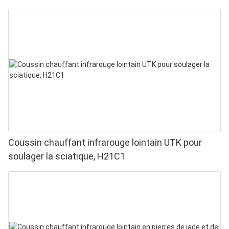
pour soulager les douleurs aux doigts et aux
poignets - LED haute performance 660/850 nm, 4
puces en 1 pour une luminothérapie rouge à
domicile
Coussin chauffant infrarouge lointain UTK pour
soulager la sciatique, H21C1