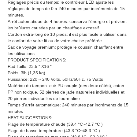
Réglages précis du temps: le contrôleur LED ajuste les
réglages de temps de 0 à 240 minutes par incréments de 15
minutes.
Arrêt automatique de 4 heures: conserve l'énergie et prévient
les brûlures causées par un chauffage excessif
Cordon extra-long de 10 pieds: il est plus facile à utiliser dans
le confort de votre lit ou de votre chaise préférée
Sac de voyage premium: protège le coussin chauffant entre
les utilisations.
PRODUCT SPECIFICATIONS:
Pad Taille: 23.5 ″ X16 ″
Poids: 3lb (1,35 kg)
Puissance: 220 ~ 240 Volts, 50Hz/60Hz, 75 Watts
Matériau du tampon: cuir PU souple (des deux côtés), coton
PP non toxique, 52 pierres de jade naturelles individuelles et
20 pierres individuelles de tourmaline
Temps d'arrêt automatique: 240 minutes par incréments de 15
minutes
HEAT SUGGESTIONS:
Plage de température chaude (39.4 °C~42.7 °C )
Plage de basse température (43.3 °C~48.3 °C )
Plage de température moyenne (48.8 °C ~52.2 °C )