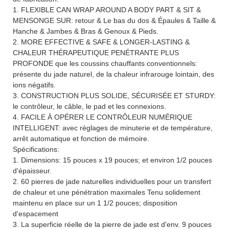
1.
FLEXIBLE CAN WRAP AROUND A BODY PART & SIT &
MENSONGE SUR: retour & Le bas du dos & Épaules & Taille &
Hanche & Jambes & Bras & Genoux & Pieds.
2. MORE EFFECTIVE & SAFE & LONGER-LASTING &
CHALEUR THÉRAPEUTIQUE PENÉTRANTE PLUS
PROFONDE que les coussins chauffants conventionnels:
présente du jade naturel, de la chaleur infrarouge lointain, des
ions négatifs.
3.
CONSTRUCTION PLUS SOLIDE, SÉCURISÉE ET STURDY:
le contrôleur, le câble, le pad et les connexions.
4.
FACILE À OPÉRER LE CONTRÔLEUR NUMÉRIQUE
INTELLIGENT: avec réglages de minuterie et de température,
arrêt automatique et fonction de mémoire.
Spécifications:
1. Dimensions: 15 pouces x 19 pouces; et environ 1/2 pouces
d'épaisseur.
2. 60 pierres de jade naturelles individuelles pour un transfert
de chaleur et une pénétration maximales Tenu solidement
maintenu en place sur un 1 1/2 pouces; disposition
d'espacement
3. La superficie réelle de la pierre de jade est d'env. 9 pouces