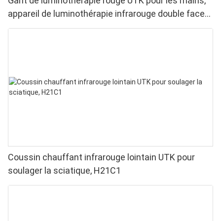
Gant de luminothérapie rouge UTK pour les mains,
appareil de luminothérapie infrarouge double face
pour soulager les douleurs aux doigts et aux
poignets - LED haute performance 660/850 nm, 4
puces en 1 pour une luminothérapie rouge à
domicile
Coussin chauffant infrarouge lointain UTK pour
soulager la sciatique, H21C1