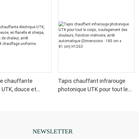
e chauffante
Tapis chauffant infrarouge
e UTK, douce et
photonique UTK pour tout le
 en flanelle et
corps, soulagement des
vec 6 niveaux de
douleurs, fonction mémoire,
arrêt automatique et
arrêt automatique
 uniforme.
(Dimensions : 185 cm x
81 cm) H12G3
NEWSLETTER