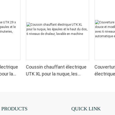
lectrique
Coussin chauffant électrique
Couvertur
pour la
UTK XL pour la nuque, les
électriqu
 le dos, 6
épaules et le haut du dos, 6
moelleuse,
4
niveaux de chaleur, lavable en
sherpa, a
utomatique
machine
chaleur, 
chauffage
PRODUCTS
QUICK LINK