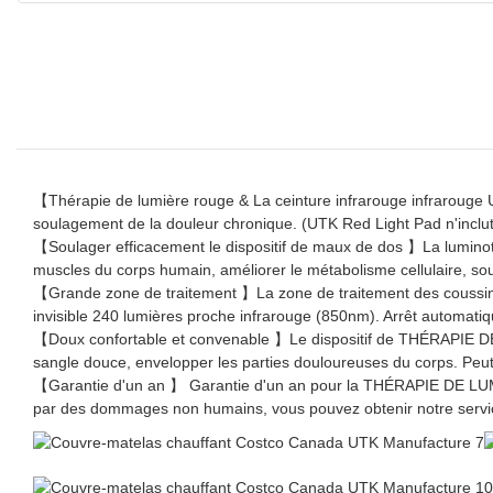
【Thérapie de lumière rouge & La ceinture infrarouge infrarouge 
soulagement de la douleur chronique. (UTK Red Light Pad n'inclut
【Soulager efficacement le dispositif de maux de dos 】La luminoth
muscles du corps humain, améliorer le métabolisme cellulaire, sou
【Grande zone de traitement 】La zone de traitement des coussine
invisible 240 lumières proche infrarouge (850nm). Arrêt automat
【Doux confortable et convenable 】Le dispositif de THÉRAPIE DE 
sangle douce, envelopper les parties douloureuses du corps. Peut
【Garantie d'un an 】 Garantie d'un an pour la THÉRAPIE DE LUMI
par des dommages non humains, vous pouvez obtenir notre servic