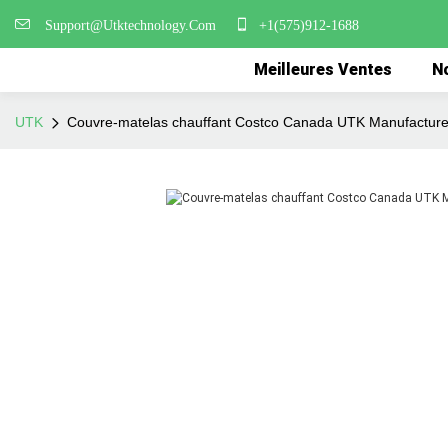
Support@Utktechnology.Com
+1(575)912-1688
Meilleures Ventes
No
UTK
Couvre-matelas chauffant Costco Canada UTK Manufactur