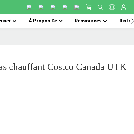
siner
À Propos De
Ressources
Distri
as chauffant Costco Canada UTK