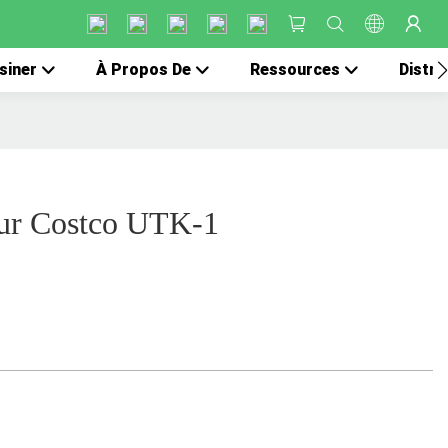
siner
À Propos De
Ressources
Distri
eur Costco UTK-1