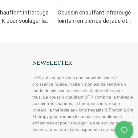
hauffant infrarouge
Coussin chauffant infrarouge
TK pour soulager la
lointain en pierres de jade et
, H21C1
de tourmaline UTK, H11M3
NEWSLETTER
UTK est engagé dans une industrie saine à
croissance rapide. Notre vision est de rendre un
mode de vie sain accessible et abordable pour
tous. Le coussin chauffant UTK combine la thérapie
aux pierres chaudes, la thérapie à infrarouge
lointain, la thérapie aux ions négatifs & Photon Light
Therapy pour réduire les muscles endoloris et
enflammés et pour soulager la douleur, ce qui vous
donnera une formidable expérience de bien-être.