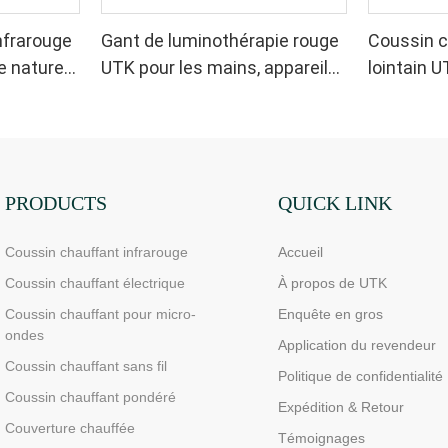
nfrarouge
Gant de luminothérapie rouge
Coussin c
e naturel
UTK pour les mains, appareil
lointain U
de luminothérapie infrarouge
sciatique
double face pour soulager les
douleurs aux doigts et aux
poignets - LED haute
performance 660/850 nm, 4
PRODUCTS
QUICK LINK
puces en 1 pour une
Coussin chauffant infrarouge
Accueil
luminothérapie rouge à
domicile
Coussin chauffant électrique
À propos de UTK
Coussin chauffant pour micro-
Enquête en gros
ondes
Application du revendeur
Coussin chauffant sans fil
Politique de confidentialité
Coussin chauffant pondéré
Expédition & Retour
Couverture chauffée
Témoignages