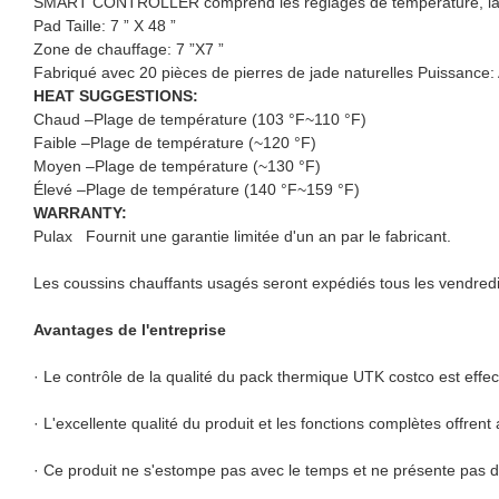
SMART CONTROLLER comprend les réglages de température, la c
Pad Taille: 7 ” X 48 ”
Zone de chauffage: 7 ”X7 ”
Fabriqué avec 20 pièces de pierres de jade naturelles Puissanc
HEAT SUGGESTIONS:
Chaud –Plage de température (103 °F~110 °F)
Faible –Plage de température (~120 °F)
Moyen –Plage de température (~130 °F)
Élevé –Plage de température (140 °F~159 °F)
WARRANTY:
Pulax Fournit une garantie limitée d'un an par le fabricant.
Les coussins chauffants usagés seront expédiés tous les vendredi
Avantages de l'entreprise
· Le contrôle de la qualité du pack thermique UTK costco est effect
· L'excellente qualité du produit et les fonctions complètes offrent
· Ce produit ne s'estompe pas avec le temps et ne présente pas 