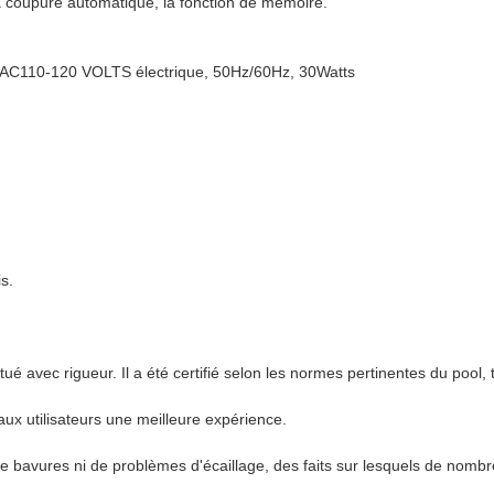
oupure automatique, la fonction de mémoire.
e: AC110-120 VOLTS électrique, 50Hz/60Hz, 30Watts
s.
ué avec rigueur. Il a été certifié selon les normes pertinentes du pool,
 aux utilisateurs une meilleure expérience.
de bavures ni de problèmes d'écaillage, des faits sur lesquels de nom