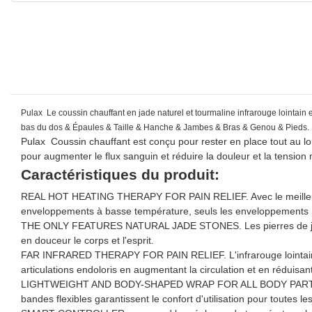
Pulax Le coussin chauffant en jade naturel et tourmaline infrarouge lointain 
bas du dos & Épaules & Taille & Hanche & Jambes & Bras & Genou & Pieds. 
Pulax Coussin chauffant est conçu pour rester en place tout au l
pour augmenter le flux sanguin et réduire la douleur et la tension
Caractéristiques du produit:
REAL HOT HEATING THERAPY FOR PAIN RELIEF. Avec le meilleur mat
enveloppements à basse température, seuls les enveloppements Pu
THE ONLY FEATURES NATURAL JADE STONES. Les pierres de jade nat
en douceur le corps et l'esprit.
FAR INFRARED THERAPY FOR PAIN RELIEF. L'infrarouge lointain peu
articulations endoloris en augmentant la circulation et en réduisan
LIGHTWEIGHT AND BODY-SHAPED WRAP FOR ALL BODY PARTS. En outre
bandes flexibles garantissent le confort d'utilisation pour toutes l