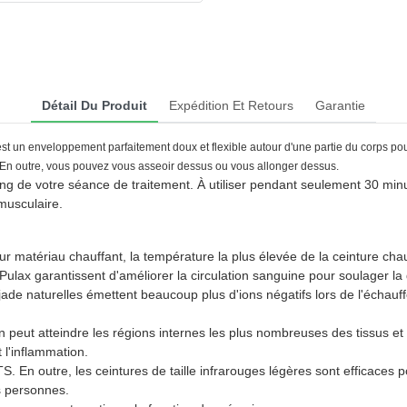
Détail Du Produit
Expédition Et Retours
Garantie
est un enveloppement parfaitement doux et flexible autour d'une partie du corps po
En outre, vous pouvez vous asseoir dessus ou vous allonger dessus.
ong de votre séance de traitement. À utiliser pendant seulement 30 mi
 musculaire.
ériau chauffant, la température la plus élevée de la ceinture chauff
lax garantissent d'améliorer la circulation sanguine pour soulager la
urelles émettent beaucoup plus d'ions négatifs lors de l'échauffem
t atteindre les régions internes les plus nombreuses des tissus et 
t l'inflammation.
, les ceintures de taille infrarouges légères sont efficaces pour 
es personnes.