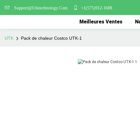
Support@Utktechnology.Com
+1(575)912-1688
Meilleures Ventes
No
UTK
Pack de chaleur Costco UTK-1