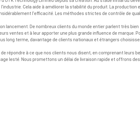
 d'UTK Technology Limited depuis sa création. Au stade initial du dé
'industrie. Cela aide à améliorer la stabilité du produit. La productio
nsidérablement l'efficacité. Les méthodes strictes de contrôle de qual
son lancement. De nombreux clients du monde entier parlent très bien
r leurs ventes et à leur apporter une plus grande influence de marque. 
s long terme, davantage de clients nationaux et étrangers choisissent
de répondre à ce que nos clients nous disent, en comprenant leurs b
age lesté. Nous promettons un délai de livraison rapide et offrons des