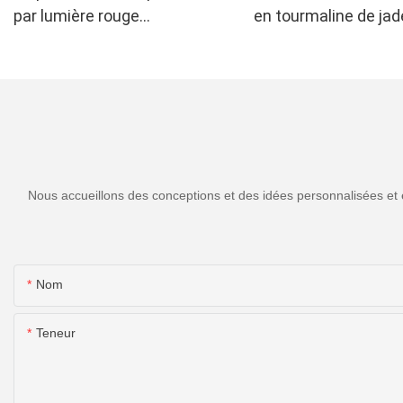
par lumière rouge
en tourmaline de jad
rechargeable UTK 630 nm
UTK, H11M2
Nous accueillons des conceptions et des idées personnalisées et 
Nom
Teneur