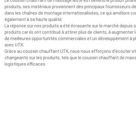
Le coussin chauffant de massage lesté est devenu le produit phare
produits, ses matériaux proviennent des principaux fournisseurs de l
dans les chaînes de montage internationalisées, ce qui améliore co
également à sa haute qualité.
La réponse sur nos produits a été écrasante sur le marché depuis 
produits car ils ont contribué à attirer plus de clients, à augmente
de meilleures opportunités commerciales et un développement à plu
avec UTK.
Grâce au coussin chauffant UTK, nous nous efforçons d'écouter et 
changeants sur les produits, tels que le coussin chauffant de mass
logistiques efficaces.