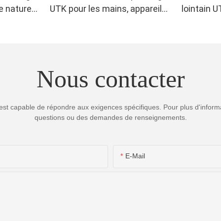
e naturel
UTK pour les mains, appareil
lointain U
de luminothérapie infrarouge
sciatique
double face pour soulager les
douleurs aux doigts et aux
poignets - LED haute
Nous contacter
performance 660/850 nm, 4
puces en 1 pour une
luminothérapie rouge à
est capable de répondre aux exigences spécifiques. Pour plus d'informa
domicile
questions ou des demandes de renseignements.
E-Mail