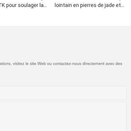
TK pour soulager la
lointain en pierres de jade et
, H21C1
de tourmaline UTK, H11M3
tions, visitez le site Web ou contactez-nous directement avec des