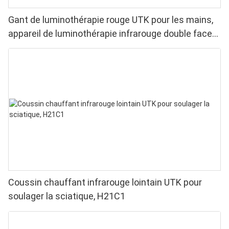
Gant de luminothérapie rouge UTK pour les mains,
appareil de luminothérapie infrarouge double face
pour soulager les douleurs aux doigts et aux
poignets - LED haute performance 660/850 nm, 4
puces en 1 pour une luminothérapie rouge à
domicile
Coussin chauffant infrarouge lointain UTK pour
soulager la sciatique, H21C1