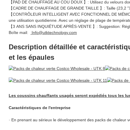
【PAD DE CHAUFFAGE AU COU DOUX 】: Utilisez du velours doré pou
【CADRE DE CHAUFFAGE DE GRANDE TAILLE 】: Taille (23,2 "X17,7'') 
【CONTRÔLEUR INTELLIGENT AVEC FONCTIONNEL DE MÉMOIRE 】: Ap
une utilisation quotidienne. Avec un réglage de plage de températu
【3 ANS SANS INQUIÉTUDE APRÈS-VENTE 】: Suggestion: Réglez le t
Boîte mail:
Info@utktechnology.com
Description détaillée et caractérist
et les épaules
Les coussins chauffants usagés seront expédiés tous les lu
Caractéristiques de l'entreprise
· En prenant au sérieux le développement des packs de chaleur ver