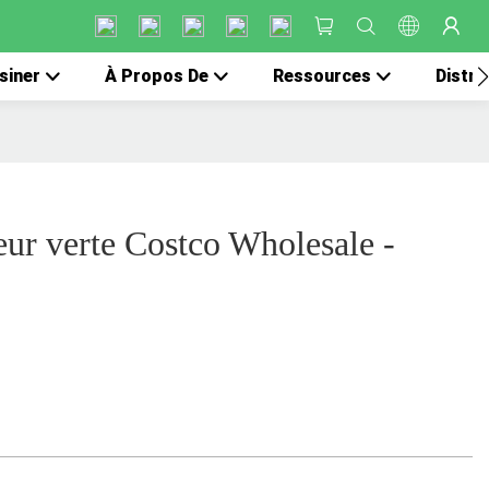
siner
À Propos De
Ressources
Distri
eur verte Costco Wholesale -