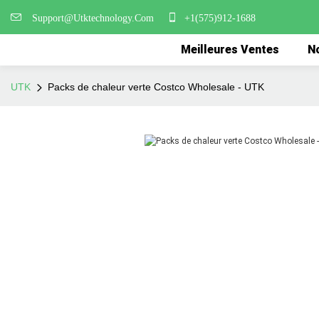
Support@Utktechnology.Com
+1(575)912-1688
Meilleures Ventes
No
UTK
Packs de chaleur verte Costco Wholesale - UTK