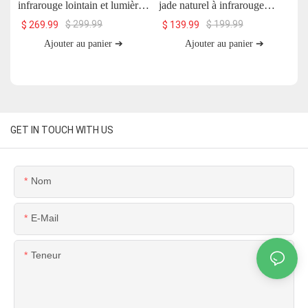
infrarouge lointain et lumière
jade naturel à infrarouge
U
rouge avec pierre de jade et
lointain UTK, H11S2
$
299.99
$
199.99
$
269.99
$
139.99
aimants, 66 x 51 cm, H13T4
Ajouter au panier ➔
Ajouter au panier ➔
GET IN TOUCH WITH US
Nom
E-Mail
Teneur