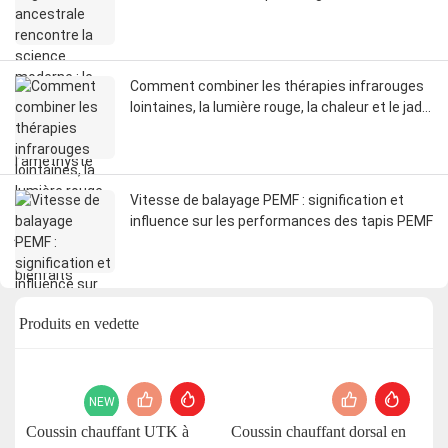
chaleur de l’améthyste
Comment combiner les thérapies infrarouges
lointaines, la lumière rouge, la chaleur et le jade
pour un maximum de bienfaits
Vitesse de balayage PEMF : signification et
influence sur les performances des tapis PEMF
Produits en vedette
NEW
Coussin chauffant UTK à
Coussin chauffant dorsal en
C