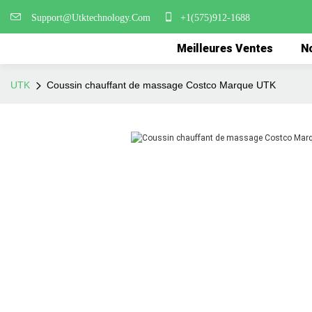
Support@Utktechnology.Com
+1(575)912-1688
Meilleures Ventes
No
UTK
Coussin chauffant de massage Costco Marque UTK