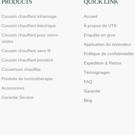
performance 660/850 nm, 4
PRODUCTS
QUICK LINK
puces en 1 pour une
Coussin chauffant infrarouge
Accueil
luminothérapie rouge à
domicile
Coussin chauffant électrique
À propos de UTK
Coussin chauffant pour micro-
Enquête en gros
ondes
Application du revendeur
Coussin chauffant sans fil
Politique de confidentialité
Coussin chauffant pondéré
Expédition & Retour
Couverture chauffée
Témoignages
Produits de luminothérapie
FAQ
Accessoires
Garantie
Garantie Service
Blog