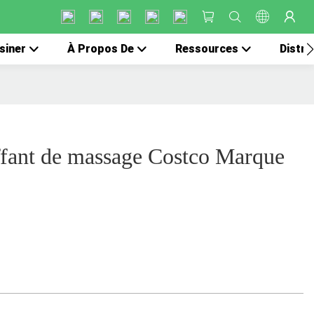
siner
À Propos De
Ressources
Distri
ffant de massage Costco Marque