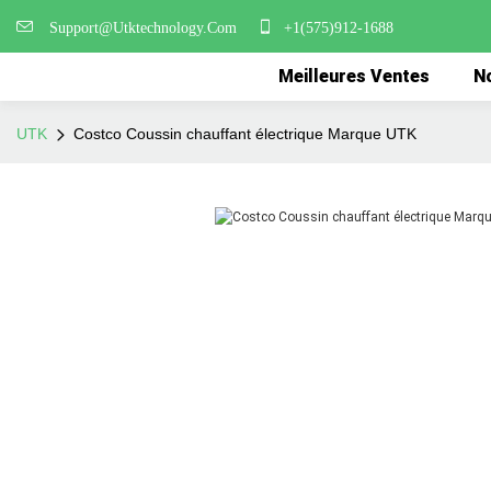
Support@Utktechnology.Com
+1(575)912-1688
Meilleures Ventes
No
UTK
Costco Coussin chauffant électrique Marque UTK