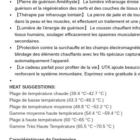
【Pierre de guérison Améthyste】 La lumière infrarouge émise pa
guérison et la régénération des nerfs et des couches de tissus
【Thérapie par infrarouge lointain】 La pierre de jade et de tou
dans la peau et les muscles, et effectuent un traitement et une 
【Lumière de l'énergie de guérison】 Le coussin chauffant infra
tissus humains, soulager efficacement les spasmes musculaires et
secondaires.
【Protection contre la surchauffe et les champs électromagnétiq
blindage des éléments chauffants avec les fils spéciaux captur
automatiquement l'appareil.
【Le cadeau parfait pour profiter de la vie】UTK ajoute beaucoup 
renforcent le système immunitaire. Exprimez votre gratitude à 
HEAT SUGGESTIONS:
Plage de température chaude (39.4 °C~42.7 °C )
Plage de basse température (43.3 °C~48.3 °C )
Plage de température moyenne (48.8 °C ~52.2 °C )
Gamme moyenne haute température (54.4 °C ~59.4 °C )
Plage à haute température (60 °C~65 °C )
Gamme Très Haute Température (65.5 °C ~70.5 °C )
Caractéristiques de l'entreprise