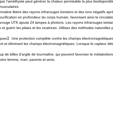
r l'améthyste peut générer la chaleur perméable la plus biodisponible 
 musculaires.
rmaline libère des rayons infrarouges lointains et des ions négatifs a
purification en profondeur du corps humain, favorisant ainsi la circulati
rouge UTK ajoute 24 lampes à photons. Les rayons infrarouges lointain
 guérir les plaies et les cicatrices. Utilisez des méthodes naturelles 
ues】 Une protection complète contre les champs électromagnétiques noc
ant et éliminant les champs électromagnétiques. Lorsque le capteur dét
de billes d'argile de tourmaline, qui peuvent favoriser le métabolisme, 
votre femme, mari, parents et amis.