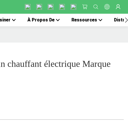
siner
À Propos De
Ressources
Distri
n chauffant électrique Marque