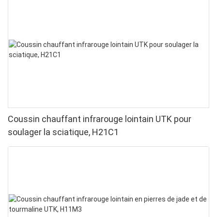
poignets - LED haute performance 660/850 nm, 4
puces en 1 pour une luminothérapie rouge à
domicile
Coussin chauffant infrarouge lointain UTK pour
soulager la sciatique, H21C1