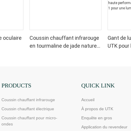
e oculaire
Coussin chauffant infrarouge
Gant de l
en tourmaline de jade naturel
UTK pour 
30 nm
UTK, H11M2
de lumino
double fa
douleurs 
poignets 
performa
PRODUCTS
QUICK LINK
puces en 
Coussin chauffant infrarouge
Accueil
luminothé
domicile
Coussin chauffant électrique
À propos de UTK
Coussin chauffant pour micro-
Enquête en gros
ondes
Application du revendeur