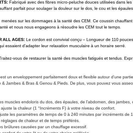
RTS:
Fabriqué avec des fibres micro-peluche douces utilisées dans les
auffant parfait pour soulager la douleur sur le dos, le cou et les épaul
é menées sur les dommages à la santé des CEM. Ce coussin chauffant in
anté et nous nous engageons à résoudre les CEM tout le temps.
R ALL AGES:
Le cordon est convivial conçu – Longueur de 110 pouces
i essaient d'adapter leur relaxation musculaire à un horaire serré.
Traitez-vous de restaurer la santé des muscles fatigués et tendus. Expr
t est un enveloppement parfaitement doux et flexible autour d'une parti
he & Jambes & Bras & Genou & Pieds. De plus, vous pouvez vous asseoi
r les muscles endoloris du dos, des épaules, de l'abdomen, des jambes, 
 ajuste la chaleur (1 °Incréments F) à votre niveau de confort.
 ajuste les paramètres de temps de 0 à 240 minutes par incréments de 
réglages de chaleur et de temps préférés.
les brûlures causées par un chauffage excessif.
le confort de votre lit ou de votre chaise préférée