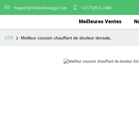
Support@Utktechnology.Com
+1(575)912-1688
Meilleures Ventes
No
UTK
Meilleur coussin chauffant de douleur dorsale,