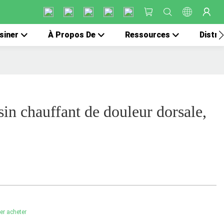
siner
À Propos De
Ressources
Distri
sin chauffant de douleur dorsale,
ler acheter