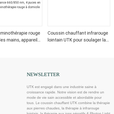
uminothérapie rouge
Coussin chauffant infrarouge
les mains, appareil
lointain UTK pour soulager la
thérapie infrarouge
sciatique, H21C1
ce pour soulager les
aux doigts et aux
- LED haute
nce 660/850 nm, 4
NEWSLETTER
1 pour une
UTK est engagé dans une industrie saine à
rapie rouge à
croissance rapide. Notre vision est de rendre un
mode de vie sain accessible et abordable pour
tous. Le coussin chauffant UTK combine la thérapie
aux pierres chaudes, la thérapie à infrarouge
lointain, la thérapie aux ions négatifs & Photon Light