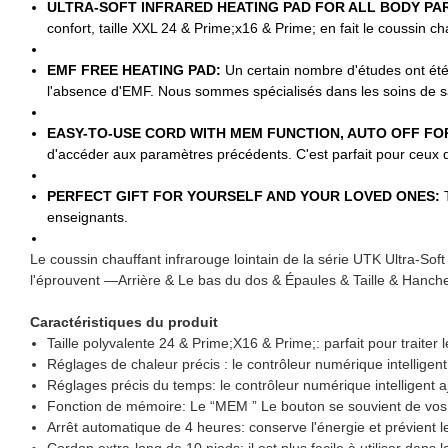
ULTRA-SOFT INFRARED HEATING PAD FOR ALL BODY PA
confort, taille XXL 24 & Prime;x16 & Prime; en fait le coussin ch
EMF FREE HEATING PAD:
Un certain nombre d'études ont ét
l'absence d'EMF. Nous sommes spécialisés dans les soins de s
EASY-TO-USE CORD WITH MEM FUNCTION, AUTO OFF FO
d'accéder aux paramètres précédents. C'est parfait pour ceux qu
PERFECT GIFT FOR YOURSELF AND YOUR LOVED ONES:
enseignants.
Le coussin chauffant infrarouge lointain de la série UTK Ultra-Sof
l'éprouvent —Arrière & Le bas du dos & Épaules & Taille & Hanc
Caractéristiques du produit
Taille polyvalente 24 & Prime;X16 & Prime;: parfait pour traite
Réglages de chaleur précis : le contrôleur numérique intelligent
Réglages précis du temps: le contrôleur numérique intelligent
Fonction de mémoire: Le “MEM ” Le bouton se souvient de vos 
Arrêt automatique de 4 heures: conserve l'énergie et prévient 
Cordon extra-long de 10 pieds: il est plus facile à utiliser dans 