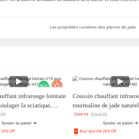
Les propriétés curatives des pierres de jade
NEW
uffant infrarouge lointain
Coussin chauffant infraro
ulager la sciatique,
tourmaline de jade nature
H11M2
.99
$
269.00
$
209.99
Ajouter au panier ➔
Ajouter au panier ➔
t 20% Off
Buy 1pcs Get 20% Off