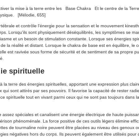
tiver la mise à la terre entre les
Base Chakra
Et le centre de la Terre
physique.
[Mélodie, 655]
rtébrale et contrôle l'énergie pour la sensation et le mouvement kinest
corps. Lorsqu'ils sont physiquement déséquilibrés, les symptômes se ma
usiasme et un besoin de stimulation constante. Lorsque ses énergies spir
 la réalité et distant. Lorsque le chakra de base est en équilibre, le 
uelle est ravivée sous forme de sécurité et de sentiment de sa propre p
é.
e spirituelle
 la terre des énergies spirituelles, apportant une expression plus clair
qui sont attirés par ses pouvoirs. Il favorise la capacité de rester rad
e spirituelle tout en vivant parmi ceux qui ne sont pas toujours dans l
 assez spéciales et canalisent une énergie électrique de haute puissa
érison phénoménale. La force positive de ces outils légers élimine eff
uettes de tourmaline noire peuvent être placées au niveau des genoux o
rgies négatives hors du corps. Ils peuvent également être utilisés pour d