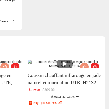
Suivant
uge en
Coussin chauffant infrarouge en jade
l UTK,
naturel et tourmaline UTK, H21S2
$
309.00
$
219.00
Ajouter au panier ➔
Buy 1pcs Get 20% Off