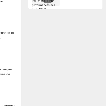
 un
performances des
tapis PEMF
issance et
e
 énergies
evés de
 un aperçu