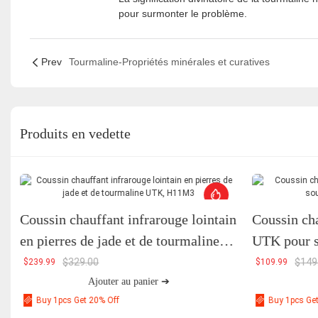
pour surmonter le problème.
Prev
Tourmaline-Propriétés minérales et curatives
Produits en vedette
Coussin chauffant infrarouge lointain
Coussin cha
en pierres de jade et de tourmaline
UTK pour so
UTK, H11M3
H21C1
$
329.00
$
149
$
239.99
$
109.99
Ajouter au panier ➔
Buy 1pcs Get 20% Off
Buy 1pcs Ge