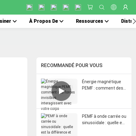
siner
À Propos De
Ressources
Distri
RECOMMANDÉ POUR VOUS
Énergie magnétique
PEMF : comment des
forces invisibles
interagissent avec
votre corps
PEMF à onde carrée ou
sinusoïdale : quelle est
la différence et
laquelle est la