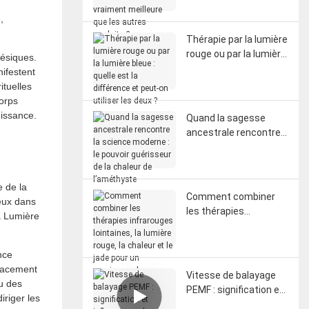
menstruelles : est-elle
,
vraiment meilleure que
les autres produits ?
Thérapie par la lumière
rouge ou par la lumière
hésiques.
bleue : quelle est la
nifestent
différence et peut-on
ituelles
utiliser les deux ?
corps
uissance.
Quand la sagesse
ancestrale rencontre
la science moderne : le
pouvoir guérisseur de
la chaleur de
e de la
l’améthyste
Comment combiner
ieux dans
les thérapies
a Lumière
infrarouges lointaines,
la lumière rouge, la
nce
chaleur et le jade pour
icacement
un maximum de
Vitesse de balayage
u des
bienfaits
PEMF : signification et
iriger les
influence sur les