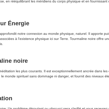
se, en rééquilibrant les méridiens du corps physique et en fournissant
r Énergie
pprofondit notre connexion au monde physique, naturel. Il apporte pu
ssociées à l'existence physique ici sur Terre. Tourmaline noire offre un
is.
line noire
 méditation les plus courants. Il est exceptionnellement ancrée dans les
r le monde spirituel sans dommage ni danger, et fournit des niveaux él
tion
 noire: Un problème déroutant ou obscurci sera clarifié et vous recevrez