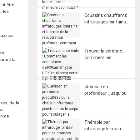
eut être
meilleure pour vous ?
, les
Coussins chauffants
infrarouges lointains
et science de la
récupération
toxines
profonde : comment
les infrarouges
Trouver la sérénité :
les
lointains influencent la
Comment les
iorant la
circulation, les fascias
coussinets
et la réinitialisation du
d'améthyste UTK
système nerveux
équilibrent votre
système nerveux
Guérison en
profondeur : jusqu'où
la chaleur infrarouge
ses, de la
pénètre dans le corps
es
pour soulager la
on de
douleur
Thérapie par
infrarouge lointain
pour les crampes