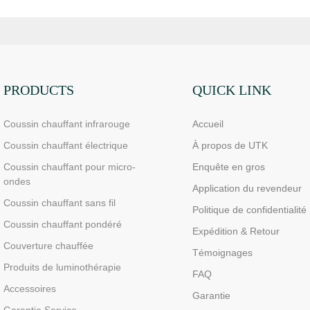
PRODUCTS
QUICK LINK
Coussin chauffant infrarouge
Accueil
Coussin chauffant électrique
À propos de UTK
Coussin chauffant pour micro-
Enquête en gros
ondes
Application du revendeur
Coussin chauffant sans fil
Politique de confidentialité
Coussin chauffant pondéré
Expédition & Retour
Couverture chauffée
Témoignages
Produits de luminothérapie
FAQ
Accessoires
Garantie
Garantie Service