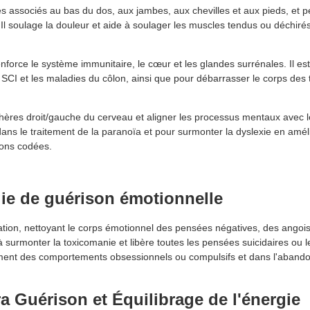
xes associés au bas du dos, aux jambes, aux chevilles et aux pieds, et p
. Il soulage la douleur et aide à soulager les muscles tendus ou déchirés
nforce le système immunitaire, le cœur et les glandes surrénales. Il est
le SCI et les maladies du côlon, ainsi que pour débarrasser le corps des 
sphères droit/gauche du cerveau et aligner les processus mentaux avec 
 dans le traitement de la paranoïa et pour surmonter la dyslexie en amél
tions codées.
e de guérison émotionnelle
cation, nettoyant le corps émotionnel des pensées négatives, des angois
 à surmonter la toxicomanie et libère toutes les pensées suicidaires ou l
itement des comportements obsessionnels ou compulsifs et dans l'aband
 Guérison et Équilibrage de l'énergie