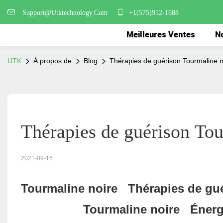
Support@Utktechnology.Com
+1(575)912-1688
Meilleures Ventes
No
UTK
À propos de
Blog
Thérapies de guérison Tourmaline 
Thérapies de guérison To
2021-09-16
Tourmaline noire
Thérapies de gu
Tourmaline noire
Énergi