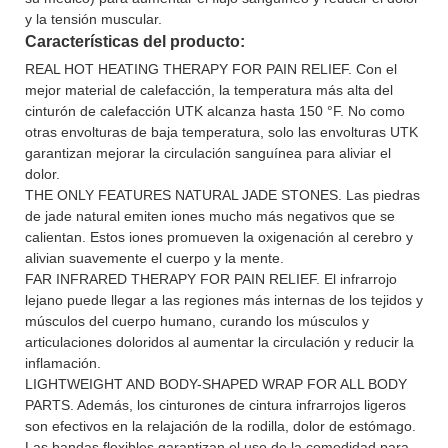
y la tensión muscular.
Características del producto:
REAL HOT HEATING THERAPY FOR PAIN RELIEF. Con el
mejor material de calefacción, la temperatura más alta del
cinturón de calefacción UTK alcanza hasta 150 °F. No como
otras envolturas de baja temperatura, solo las envolturas UTK
garantizan mejorar la circulación sanguínea para aliviar el
dolor.
THE ONLY FEATURES NATURAL JADE STONES. Las piedras
de jade natural emiten iones mucho más negativos que se
calientan. Estos iones promueven la oxigenación al cerebro y
alivian suavemente el cuerpo y la mente.
FAR INFRARED THERAPY FOR PAIN RELIEF. El infrarrojo
lejano puede llegar a las regiones más internas de los tejidos y
músculos del cuerpo humano, curando los músculos y
articulaciones doloridos al aumentar la circulación y reducir la
inflamación.
LIGHTWEIGHT AND BODY-SHAPED WRAP FOR ALL BODY
PARTS. Además, los cinturones de cintura infrarrojos ligeros
son efectivos en la relajación de la rodilla, dolor de estómago.
Las bandas flexibles garantizan el uso de la comodidad para