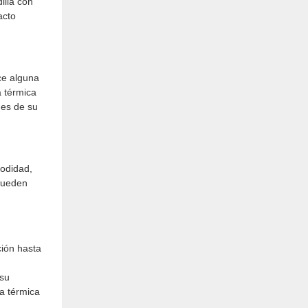
illa con
acto
ce alguna
a térmica
des de su
modidad,
 pueden
ción hasta
 su
la térmica