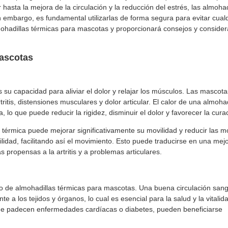
r hasta la mejora de la circulación y la reducción del estrés, las almohad
 embargo, es fundamental utilizarlas de forma segura para evitar cual
lmohadillas térmicas para mascotas y proporcionará consejos y conside
mascotas
 su capacidad para aliviar el dolor y relajar los músculos. Las mascotas
itis, distensiones musculares y dolor articular. El calor de una almohad
lo que puede reducir la rigidez, disminuir el dolor y favorecer la cura
a térmica puede mejorar significativamente su movilidad y reducir las mo
bilidad, facilitando así el movimiento. Esto puede traducirse en una mej
propensas a la artritis y a problemas articulares.
uso de almohadillas térmicas para mascotas. Una buena circulación san
te a los tejidos y órganos, lo cual es esencial para la salud y la vitalid
que padecen enfermedades cardíacas o diabetes, pueden beneficiarse