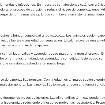
 de heridas e infecciones. En mascotas con afecciones cutáneas crónic
elerar el proceso de curación y reducir el riesgo de complicaciones. 
cuerpo de forma más eficaz, lo que contribuye a un sistema inmunitari
l estrés y brindar comodidad a las mascotas. Los animales suelen expe
 ruidos fuertes o ansiedad por separación. El calor suave de una almoh
nsiedad y promover la relajación.
 con un lugar cálido y acogedor puede marcar una gran diferencia. El 
adre o hermanos, brindándoles seguridad y comodidad. Esto puede ser
s que se están adaptando a un nuevo hogar.
 de almohadillas térmicas. Con la edad, los animales suelen experi
y malestar general. Las almohadillas térmicas ofrecen una forma sencill
e durante los meses de invierno. Las almohadillas térmicas pueden a
 hipotermia y reduciendo el riesgo de problemas respiratorios. Propo