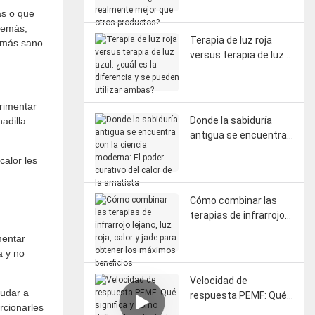
realmente mejor que
as o que
otros productos?
Además,
Terapia de luz roja
o más sano
versus terapia de luz
azul: ¿cuál es la
diferencia y se pueden
utilizar ambas?
rimentar
Donde la sabiduría
adilla
antigua se encuentra
con la ciencia
calor les
moderna: El poder
curativo del calor de la
amatista
Cómo combinar las
terapias de infrarrojo
lejano, luz roja, calor y
mentar
jade para obtener los
a y no
máximos beneficios
Velocidad de
yudar a
respuesta PEMF: Qué
rcionarles
significa y cómo define