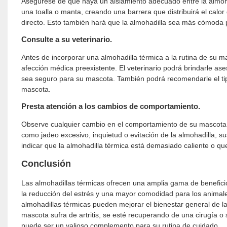
Asegúrese de que haya un aislamiento adecuado entre la almoha
una toalla o manta, creando una barrera que distribuirá el cal
directo. Esto también hará que la almohadilla sea más cómoda
Consulte a su veterinario.
Antes de incorporar una almohadilla térmica a la rutina de su 
afección médica preexistente. El veterinario podrá brindarle as
sea seguro para su mascota. También podrá recomendarle el ti
mascota.
Presta atención a los cambios de comportamiento.
Observe cualquier cambio en el comportamiento de su mascota a
como jadeo excesivo, inquietud o evitación de la almohadilla, s
indicar que la almohadilla térmica está demasiado caliente o qu
Conclusión
Las almohadillas térmicas ofrecen una amplia gama de beneficios
la reducción del estrés y una mayor comodidad para los animale
almohadillas térmicas pueden mejorar el bienestar general de la
mascota sufra de artritis, se esté recuperando de una cirugía o
puede ser un valioso complemento para su rutina de cuidado.