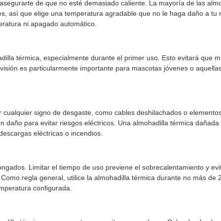
 asegurarte de que no esté demasiado caliente. La mayoría de las almo
es, así que elige una temperatura agradable que no le haga daño a tu
eratura ni apagado automático.
illa térmica, especialmente durante el primer uso. Esto evitará que m
rvisión es particularmente importante para mascotas jóvenes o aquella
ar cualquier signo de desgaste, como cables deshilachados o elemento
n daño para evitar riesgos eléctricos. Una almohadilla térmica dañad
descargas eléctricas o incendios.
ongados. Limitar el tiempo de uso previene el sobrecalentamiento y evi
omo regla general, utilice la almohadilla térmica durante no más de 
mperatura configurada.