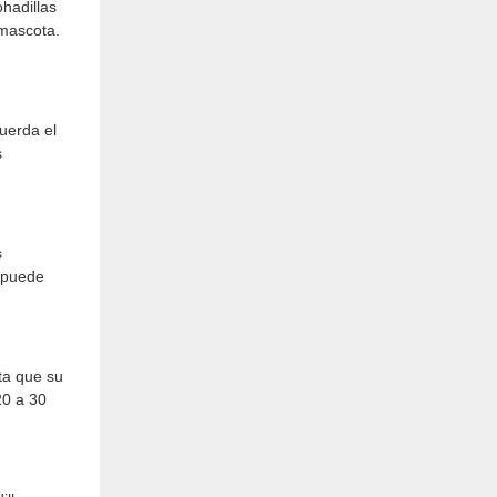
hadillas
 mascota.
uerda el
s
s
a puede
ta que su
20 a 30