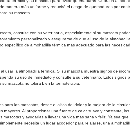
dilla térmica y su mascota para evitar quemaduras. Cubra la almohad
or de manera más uniforme y reducirá el riesgo de quemaduras por cont
 para su mascota.
mascota, consulte con su veterinario, especialmente si su mascota pade
esoramiento personalizado y asegurarse de que el uso de la almohadill
po específico de almohadilla térmica más adecuado para las necesida
l usar la almohadilla térmica. Si su mascota muestra signos de inco
uspenda su uso de inmediato y consulte a su veterinario. Estos signos
e su mascota no tolera bien la termoterapia.
 para las mascotas, desde el alivio del dolor y la mejora de la circula
s mayores. Al proporcionar una fuente de calor suave y constante, las
s mascotas y ayudarlas a llevar una vida más sana y feliz. Ya sea que
 simplemente necesite un lugar acogedor para relajarse, una almohadil