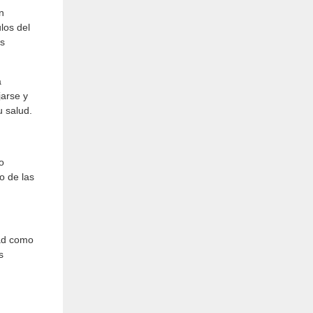
n
los del
as
a
jarse y
u salud.
o
o de las
dad como
s