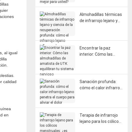
illas
mejor para usted?
quier
Almohadillas térmicas
raciones
de infrarrojo lejano y
ciencia de la
recuperación
profunda: cómo el
infrarrojo lejano influye
Encontrar la paz
en la circulación, la
, al igual
interior: Cómo las
fascia y la
illa
almohadillas de
regeneración del
ción.
amatista de UTK
sistema nervioso.
equilibran tu sistema
lestias.
nervioso
or calidad
Sanación profunda:
cómo el calor infrarrojo
lejano penetra el
cuerpo para aliviar el
dolor
guínea
ad en
Terapia de infrarrojo
lejano para los cólicos
menstruales: ¿es