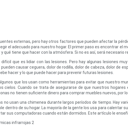
fuentes externas, pero hay otros factores que pueden afectar la pérdida
elegir el adecuado para nuestro hogar. El primer paso es encontrar el
r y qué tiene que hacer con la atmósfera. Si no es así, será necesario 
lo difícil que es lidiar con las lesiones. Pero hay algunas lesione
ueden causar ceguera, dolor de rodilla, dolor de cabeza, dolor de es
debe hacer y lo que puede hacer para prevenir futuras lesiones.
gunos que los usan como herramientas para evitar que nuestro mund
ros cielos. Cuando se trata de asegurarse de que nuestros hogares 
as no tienen suficiente dinero para comprar muebles nuevos, por lo q
 no usan una chimenea durante largos períodos de tiempo. Hay varios
 dentro de su hogar. La mayoría de la gente los usa para calentar su
ar sus computadoras cuando están dormidos. Este artículo le enseña