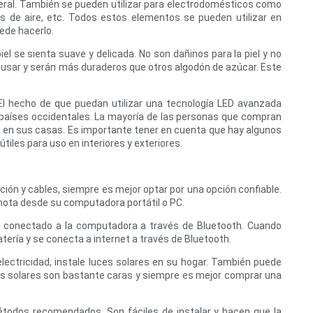
neral. También se pueden utilizar para electrodomésticos como
 de aire, etc. Todos estos elementos se pueden utilizar en
uede hacerlo.
iel se sienta suave y delicada. No son dañinos para la piel y no
e usar y serán más duraderos que otros algodón de azúcar. Este
 El hecho de que puedan utilizar una tecnología LED avanzada
 países occidentales. La mayoría de las personas que compran
en en sus casas. Es importante tener en cuenta que hay algunos
iles para uso en interiores y exteriores.
ción y cables, siempre es mejor optar por una opción confiable.
mota desde su computadora portátil o PC.
y conectado a la computadora a través de Bluetooth. Cuando
ería y se conecta a internet a través de Bluetooth.
lectricidad, instale luces solares en su hogar. También puede
ces solares son bastante caras y siempre es mejor comprar una
métodos recomendados. Son fáciles de instalar y hacen que la