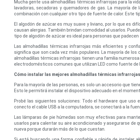
Mucha gente usa almohadillas térmicas infrarrojas para la vi
lavadoras, secadoras y quemadores de gas. La mayoría de l
combinación con cualquier otro tipo de fuente de calor. Este t
El algodón de azúcar es muy suave y liviano, por lo que es difí
causan alergias. También brindan comodidad al usarlos. Puede 
tipo de algodón de azúcar es ideal para personas que padecen
Las almohadillas térmicas infrarrojas más eficientes y conf
significa que son cada vez más populares. La mayoría de los
almohadillas térmicas infrarrojas tienen una familia numerosa
electrodomésticos comunes que utilizan LED como fuente de luz
Cómo instalar las mejores almohadillas térmicas infrarroja
Para la mayoría de las personas, es solo un accesorio que tien
Esto le permitirá instalar el dispositivo adecuado en el mo
Probé las siguientes soluciones: Todo el hardware que uso
conecto el cable USB a la computadora, se conectará a la fuent
Las lámparas de pie húmedas son muy efectivas para mantener 
usarlos para calentar su aire acondicionado y asegurarse de 
nueva porque durarán más de lo que cuestan.
Si está buscando una forma confiable y rápida de instalar a