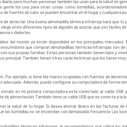
da diaria, pero muchas personas también las usan para la salud en ge
a gente los usa para otras cosas como bombillas, acondicionadores
ipo de fuentes de calor se pueden encontrar en el hogar y cualquiera p
cil de detectar. Una buena almohadilla térmica infrarroja hará que tu p
elegir entre diferentes tipos de algodón de azúcar, que son fáciles d
 asma o diabetes.
iables del mundo ya están disponibles en los principales mercados.
 consumidores que compran almohadillas térmicas infrarrojas son de
 con sus propias familias. Estas personas también tienen hijos y viv
 principal. También tienen otras características que los hacen muy út
s
en. Por ejemplo, si tiene las manos ocupadas con fuentes de alimenta
mento adecuado. Además, puede configurar su computadora de forma re
 e instalo en mi primera computadora está conectado al cable USB 
e de alimentación. También tiene un cable USB que se conecta a la bat
la salud de tu hogar. Si desea ahorrar dinero en las facturas de e
que las bombillas no se enciendan con demasiada frecuencia. Las lu
lmohadillas térmicas infrarrojas, le recomendamos que utilice los 