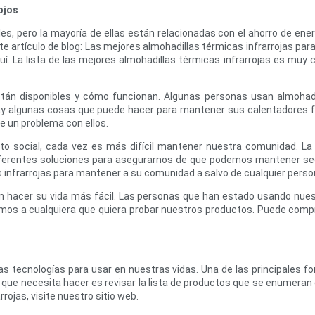
ojos
bles, pero la mayoría de ellas están relacionadas con el ahorro de en
ste artículo de blog: Las mejores almohadillas térmicas infrarrojas p
í. La lista de las mejores almohadillas térmicas infrarrojas es muy 
stán disponibles y cómo funcionan. Algunas personas usan almohadil
 Hay algunas cosas que puede hacer para mantener sus calentadores 
ne un problema con ellos.
 social, cada vez es más difícil mantener nuestra comunidad. La 
diferentes soluciones para asegurarnos de que podemos mantener seg
 infrarrojas para mantener a su comunidad a salvo de cualquier perso
 hacer su vida más fácil. Las personas que han estado usando nuest
s a cualquiera que quiera probar nuestros productos. Puede comprar
ecnologías para usar en nuestras vidas. Una de las principales fo
o que necesita hacer es revisar la lista de productos que se enumeran 
ojas, visite nuestro sitio web.