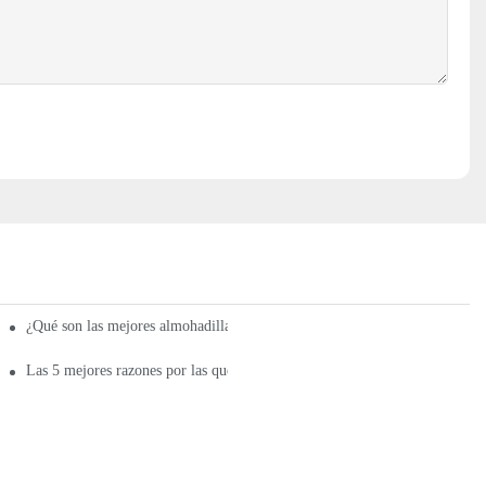
¿Qué son las mejores almohadillas térmicas infrarrojas de alta calidad?
Las 5 mejores razones por las que debería usar las mejores almohadillas tér