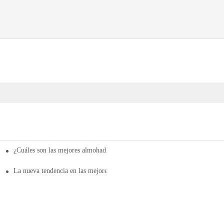
¿Cuáles son las mejores almohadillas térmicas infrarrojas del 2021?
La nueva tendencia en las mejores almohadillas térmicas infrarrojas