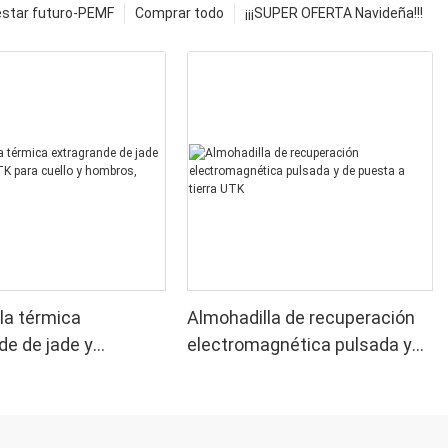
estar futuro-PEMF
Comprar todo
¡¡¡SUPER OFERTA Navideña!!!
la térmica
Almohadilla de recuperación
de de jade y
electromagnética pulsada y
 UTK para cuello y
de puesta a tierra UTK
 H21N2-L