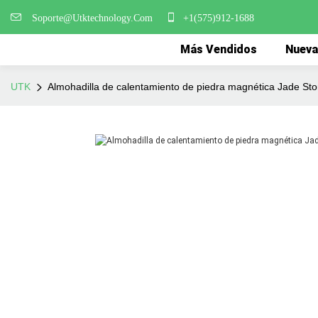
Soporte@Utktechnology.Com
+1(575)912-1688
Más Vendidos
Nueva
UTK
Almohadilla de calentamiento de piedra magnética Jade St