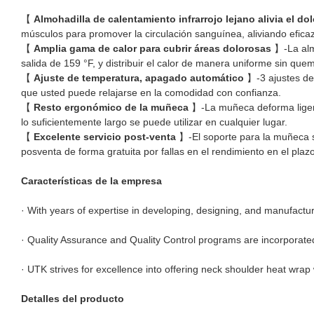
【
Almohadilla de calentamiento infrarrojo lejano alivia el d
músculos para promover la circulación sanguínea, aliviando efica
【
Amplia gama de calor para cubrir áreas dolorosas
】-La alm
salida de 159 °F, y distribuir el calor de manera uniforme sin que
【
Ajuste de temperatura, apagado automático
】-3 ajustes de 
que usted puede relajarse en la comodidad con confianza.
【
Resto ergonómico de la muñeca
】-La muñeca deforma ligera 
lo suficientemente largo se puede utilizar en cualquier lugar.
【
Excelente servicio post-venta
】-El soporte para la muñeca se
posventa de forma gratuita por fallas en el rendimiento en el pl
Características de la empresa
· With years of expertise in developing, designing, and manufactu
· Quality Assurance and Quality Control programs are incorporate
· UTK strives for excellence into offering neck shoulder heat wrap
Detalles del producto