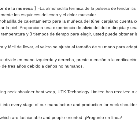
olor de la muñeca
】-La almohadilla térmica de la pulsera de tendonitis 
zmente los esguinces del codo y el dolor muscular.
ohadilla de calentamiento para la muñeca del túnel carpiano cuenta 
mar la piel. Proporciona una experiencia de alivio del dolor dirigida y 
temperatura y 3 tiempos de tiempo para elegir, usted puede obtener la 
y fácil de llevar, el velcro se ajusta al tamaño de su mano para adapt
 divide en mano izquierda y derecha, preste atención a la verificación
azo de tres años debido a daños no humanos.
ring neck shoulder heat wrap, UTK Technology Limited has received a go
d into every stage of our manufacture and production for neck shoulder
 which are fashionable and people-oriented. ¡Pregunte en línea!