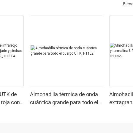
Bien
 UTK de
Almohadilla térmica de onda
Almohadil
z roja con
cuántica grande para todo el
extragran
ras
cuerpo UTK, H11L2
turmalina
', H13T4
hombros,