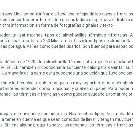
arrojos. Una lámpara infrarroja funciona reflejando los rayos infrarroj
e puede encontrar en internet. Una computadora simple hará el trabajo d
otra información en forma de fotografías digitales y texto.
ueden utilizar muchos tipos de almohadillas térmicas infrarrojas.
aces de calentar hasta 250 kilogramos. Los otros tipos de almohadillas
nfriadas por agua. Así es como puedes usarlos. Son buenos para espac
 la década de 1970. Una almohadilla térmica infrarroja de alta calidad 
R. El LED también proporcionaría suficiente calor para calentar su
. La mayoría de la gente está buscando una solución que funcione para
ión y la tecnología, sabemos que es muy importante usar almohadilla
ortante es entender cómo funcionan y cuál es su papel. Para poder 
ohadillas térmicas infrarrojas y cómo pueden ayudarlo a tomar mejor
rarrojas, comuníquese con nosotros. Hay muchos tipos de almohadilla
 a tener en cuenta es que sean cómodos de llevar y tengan muy buena 
s. Si tiene alguna pregunta sobre las almohadillas térmicas infrarroj