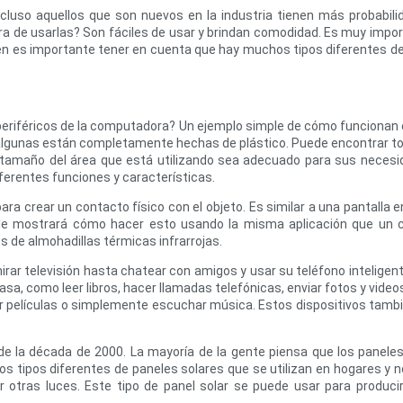
luso aquellos que son nuevos en la industria tienen más probabilid
era de usarlas? Son fáciles de usar y brindan comodidad. Es muy impo
ién es importante tener en cuenta que hay muchos tipos diferentes de
os periféricos de la computadora? Un ejemplo simple de cómo funciona
 algunas están completamente hechas de plástico. Puede encontrar tod
 tamaño del área que está utilizando sea adecuado para sus necesi
iferentes funciones y características.
z para crear un contacto físico con el objeto. Es similar a una pantalla
e mostrará cómo hacer esto usando la misma aplicación que un co
s de almohadillas térmicas infrarrojas.
r televisión hasta chatear con amigos y usar su teléfono inteligent
 como leer libros, hacer llamadas telefónicas, enviar fotos y videos 
 ver películas o simplemente escuchar música. Estos dispositivos tamb
 de la década de 2000. La mayoría de la gente piensa que los panele
os tipos diferentes de paneles solares que se utilizan en hogares y 
 otras luces. Este tipo de panel solar se puede usar para producir