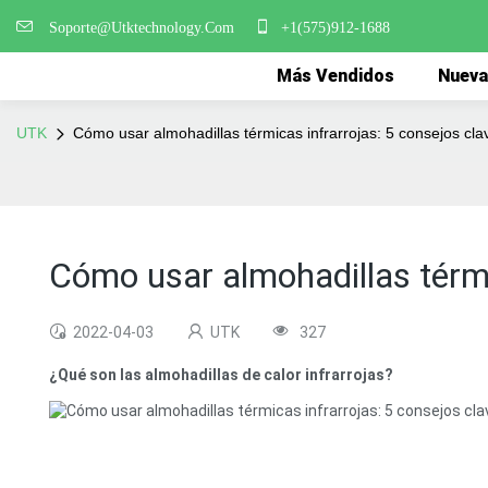
Soporte@Utktechnology.Com
+1(575)912-1688
Más Vendidos
Nueva
UTK
Cómo usar almohadillas térmicas infrarrojas: 5 consejos cl
Cómo usar almohadillas térmi
2022-04-03
UTK
327
¿Qué son las almohadillas de calor infrarrojas?