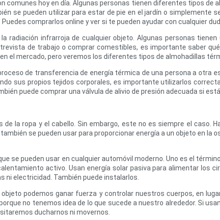
on comunes hoy en día. Algunas personas tienen diferentes tipos de al
ién se pueden utilizar para estar de pie en el jardín o simplemente sen
. Puedes comprarlos online y ver si te pueden ayudar con cualquier du
radiación infrarroja de cualquier objeto. Algunas personas tienen
ntrevista de trabajo o comprar comestibles, es importante saber qué
 en el mercado, pero veremos los diferentes tipos de almohadillas tér
proceso de transferencia de energía térmica de una persona a otra es
ando sus propios tejidos corporales, es importante utilizarlos corr
ién puede comprar una válvula de alivio de presión adecuada si está
s de la ropa y el cabello. Sin embargo, este no es siempre el caso. H
s también se pueden usar para proporcionar energía a un objeto en la 
que se pueden usar en cualquier automóvil moderno. Uno es el término a
lentamiento activo. Usan energía solar pasiva para alimentar los cir
s ni electricidad. También puede instalarlos.
 objeto podemos ganar fuerza y ​​controlar nuestros cuerpos, en 
 porque no tenemos idea de lo que sucede a nuestro alrededor. Si usa
cesitaremos ducharnos ni movernos.