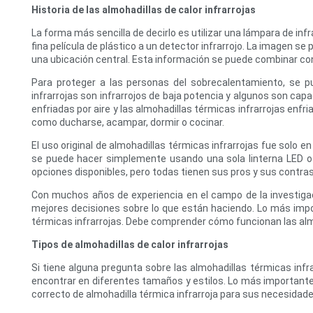
Historia de las almohadillas de calor infrarrojas
La forma más sencilla de decirlo es utilizar una lámpara de infr
fina película de plástico a un detector infrarrojo. La imagen s
una ubicación central. Esta información se puede combinar con 
Para proteger a las personas del sobrecalentamiento, se p
infrarrojas son infrarrojos de baja potencia y algunos son cap
enfriadas por aire y las almohadillas térmicas infrarrojas e
como ducharse, acampar, dormir o cocinar.
El uso original de almohadillas térmicas infrarrojas fue solo en
se puede hacer simplemente usando una sola linterna LED o I
opciones disponibles, pero todas tienen sus pros y sus contras
Con muchos años de experiencia en el campo de la investigac
mejores decisiones sobre lo que están haciendo. Lo más imp
térmicas infrarrojas. Debe comprender cómo funcionan las alm
Tipos de almohadillas de calor infrarrojas
Si tiene alguna pregunta sobre las almohadillas térmicas inf
encontrar en diferentes tamaños y estilos. Lo más importante
correcto de almohadilla térmica infrarroja para sus necesidade