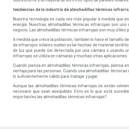
fluorescente y la mayoría de los otros tipos de paneles solares
tendencias de la industria de almohadillas térmicas infrarro
Nuestra tecnología es cada vez más popular a medida que env
energía. Nuestras almohadillas térmicas infrarrojas son un
negocio. Las almohadillas térmicas infrarrojas son muy útiles pa
A medida que crece la población, también lo hace el tamaño de 
de infrarrojos solares suelen estar hechas de material sintéti
de luz que puede ser detectada por una cámara o usando un 
infrarrojas se utiliza en cámaras y muchas otras aplicaciones.
Cuando piensa en almohadillas térmicas infrarrojas, piensa en 
ventaja para las personas. Cuando usa almohadillas térmicas i
lo suficientemente cálido para trabajar y jugar.
Aunque las almohadillas térmicas infrarrojas se están volvi
necesario que sean asequibles. Esto es lo que está sucediend
importantes las almohadillas térmicas infrarrojas?