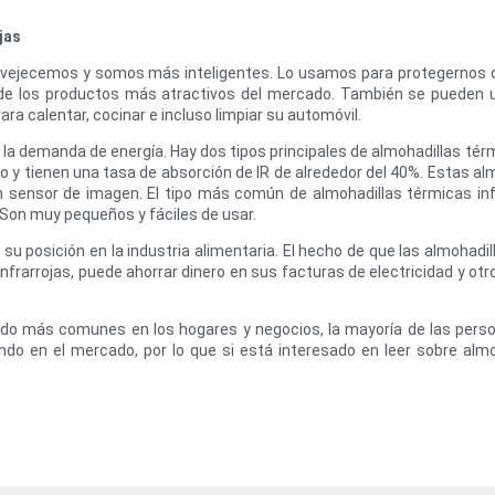
.
jas
ejecemos y somos más inteligentes. Lo usamos para protegernos de la
o de los productos más atractivos del mercado. También se pueden u
ra calentar, cocinar e incluso limpiar su automóvil.
la demanda de energía. Hay dos tipos principales de almohadillas térm
co y tienen una tasa de absorción de IR de alrededor del 40%. Estas al
sensor de imagen. El tipo más común de almohadillas térmicas infra
 Son muy pequeños y fáciles de usar.
su posición en la industria alimentaria. El hecho de que las almohadil
nfrarrojas, puede ahorrar dinero en sus facturas de electricidad y o
endo más comunes en los hogares y negocios, la mayoría de las perso
o en el mercado, por lo que si está interesado en leer sobre almoha