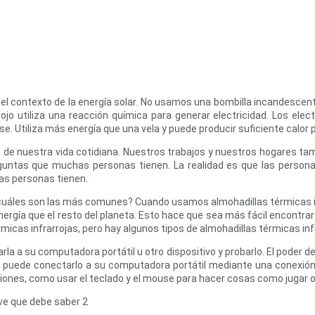
 el contexto de la energía solar. No usamos una bombilla incandesce
rrojo utiliza una reacción química para generar electricidad. Los 
rse. Utiliza más energía que una vela y puede producir suficiente calo
 de nuestra vida cotidiana. Nuestros trabajos y nuestros hogares ta
eguntas que muchas personas tienen. La realidad es que las personas
as personas tienen.
 ¿cuáles son las más comunes? Cuando usamos almohadillas térmicas i
gía que el resto del planeta. Esto hace que sea más fácil encontrar 
érmicas infrarrojas, pero hay algunos tipos de almohadillas térmicas i
a a su computadora portátil u otro dispositivo y probarlo. El poder 
n puede conectarlo a su computadora portátil mediante una conexi
aciones, como usar el teclado y el mouse para hacer cosas como jugar 