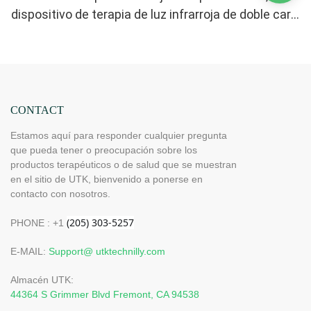
dispositivo de terapia de luz infrarroja de doble cara
para aliviar el dolor de dedos y muñecas. LED de
alto rendimiento de 660-850 nm, 4 chips en 1.
Terapia de luz roja en casa.
CONTACT
Estamos aquí para responder cualquier pregunta
que pueda tener o preocupación sobre los
productos terapéuticos o de salud que se muestran
en el sitio de UTK, bienvenido a ponerse en
contacto con nosotros.
PHONE : +1
E-MAIL:
Support@ utktechnilly.com
Almacén UTK:
44364 S Grimmer Blvd Fremont, CA 94538