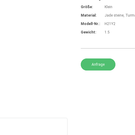
Größe:
Klein
Material:
Jade steine, Turma
Modell-Nr.:
H21Y2
Gewicht:
1.5
Anfrage