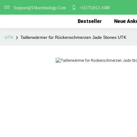
Support@Utktechnology.Com
+1(575)912-1688
Bestseller
Neue Ank
UTK
Taillenwärmer für Rückenschmerzen Jade Stones UTK