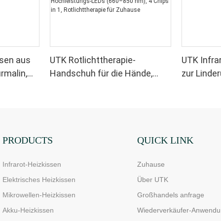
ssen aus
UTK Rotlichttherapie-
UTK Infra
rmalin,
Handschuh für die Hände,
zur Linde
doppelseitiges Infrarot-
Ischiass
Lichttherapiegerät zur
Linderung von Finger- und
Handgelenkschmerzen –
Hochleistungs-LEDs (660–
PRODUCTS
QUICK LINK
850 nm), 4 Chips in 1,
Infrarot-Heizkissen
Zuhause
Rotlichttherapie für Zuhause
Elektrisches Heizkissen
Über UTK
Mikrowellen-Heizkissen
Großhandels anfrage
Akku-Heizkissen
Wiederverkäufer-Anwendu