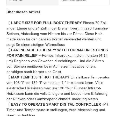
Über diesen Artikel
【
LARGE SIZE FOR FULL BODY THERAPY
Einsen-70 Zoll
in der Länge und 24 Zoll in der Breite, fixiert mit 270 Turmalin-
Steinen, Abdeckung vom Hintern bis zur Ferse. Diese Heiz
matte kann für den ganzen Körper verwendet werden und
sorgt für einen stetigen Wärmefluss
【
FAR INFRARED THERAPY WITH TOURMALINE STONES
FOR PAIN RELIEF
~-Fernes Infrarot kann die innersten (4-14
μm) Regionen von Geweben durchdringen. Und die 2 Arten
von Steinen emittieren beim Aufheizen negative Ionen,
beruhigen sanft Körper und Geist.
【
MAX TEMP 159 °F HOT THERAPY
Einstellbare Temperatur
von 103 °F bis 159 °F von einem 1 ° Inkrement ieren. Viele
elektrische Heizkissen max um 130 °Nur F, unser Infrarot-
Heizkissen kann die vollständigere und bequemere Erfahrung
der Rücken-oder Ganzkörper-Schmerz linderung bieten.
【
EASY TO OPERATE SMART DIGITAL CONTROLLER
-Mit
Timer-und Temperature in stellungen, Auto-Abschaltung und
Speicher funktion.