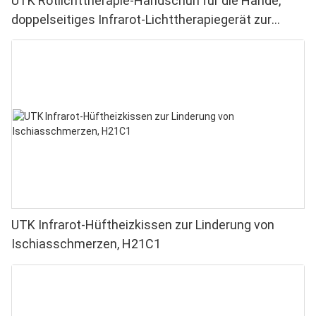
UTK Rotlichttherapie-Handschuh für die Hände,
doppelseitiges Infrarot-Lichttherapiegerät zur
Linderung von Finger- und Handgelenkschmerzen –
Hochleistungs-LEDs (660–850 nm), 4 Chips in 1,
Rotlichttherapie für Zuhause
UTK Infrarot-Hüftheizkissen zur Linderung von
Ischiasschmerzen, H21C1