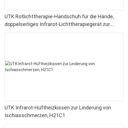
UTK Rotlichttherapie-Handschuh für die Hände,
doppelseitiges Infrarot-Lichttherapiegerät zur
Linderung von Finger- und Handgelenkschmerzen –
Hochleistungs-LEDs (660–850 nm), 4 Chips in 1,
Rotlichttherapie für Zuhause
UTK Infrarot-Hüftheizkissen zur Linderung von
Ischiasschmerzen, H21C1