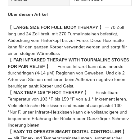
Über diesen Artikel
【
LARGE SIZE FOR FULL BODY THERAPY
】 — 70 Zoll
lang und 24 Zoll breit, mit 270 Turmalinsteinen befestigt,
Abdeckung vom Hinterkopf bis zur Ferse. Diese Heiz matte
kann für den ganzen Körper verwendet werden und sorgt für
einen stetigen Wärmefluss
【
FAR INFRARED THERAPY WITH TOURMALINE STONES
FOR PAIN RELIEF
】 — Fernes Infrarot kann das Innerste
durchdringen (4-14 μM) Regionen von Geweben. Und die 2
Arten von Steinen emittieren beim Aufheizen negative Ionen,
beruhigen sanft Körper und Geist.
【
MAX TEMP 159 °F HOT THERAPY
】 — Einstellbare
Temperatur von 103 °F bis 159 °F von a 1 ° Inkrement ieren.
Viele elektrische Heizkissen sind maximal ausgelastet 130
°Nur F, unser Infrarot-Heizkissen kann die vollständigere und
bequemere Erfahrung der Rücken-oder Ganzkörper-Schmerz
linderung bieten.
【
EASY TO OPERATE SMART DIGITAL CONTROLLER
】
— Mit Timer- und Temperatureinstellungen, automatischer