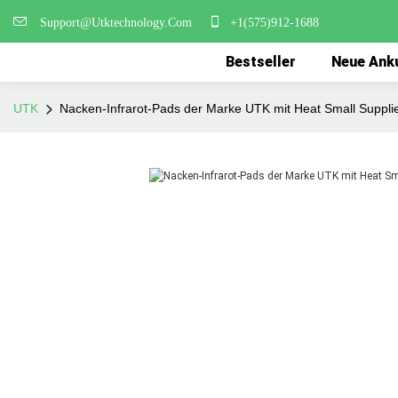
Support@Utktechnology.Com
+1(575)912-1688
Bestseller
Neue Ank
UTK
Nacken-Infrarot-Pads der Marke UTK mit Heat Small Suppli