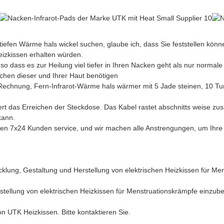
efen Wärme hals wickel suchen, glaube ich, dass Sie feststellen könn
eizkissen erhalten würden.
so dass es zur Heilung viel tiefer in Ihren Nacken geht als nur normale
chen dieser und Ihrer Haut benötigen
Rechnung, Fern-Infrarot-Wärme hals wärmer mit 5 Jade steinen, 10 Tur
tert das Erreichen der Steckdose. Das Kabel rastet abschnitts weise z
kann.
en 7x24 Kunden service, und wir machen alle Anstrengungen, um Ihre Z
cklung, Gestaltung und Herstellung von elektrischen Heizkissen für M
stellung von elektrischen Heizkissen für Menstruationskrämpfe einzubez
on UTK Heizkissen. Bitte kontaktieren Sie.