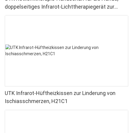
doppelseitiges Infrarot-Lichttherapiegerät zur
Linderung von Finger- und Handgelenkschmerzen –
Hochleistungs-LEDs (660–850 nm), 4 Chips in 1,
Rotlichttherapie für Zuhause
UTK Infrarot-Hüftheizkissen zur Linderung von
Ischiasschmerzen, H21C1